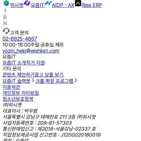
위시켓
요즘IT
AIDP - AX
Rise ERP
고객 문의
02-6925-4867
10:00-18:00
주말·공휴일 제외
yozm_help@wishket.com
요즘IT
요즘IT 소개
작가 지원
기타 문의
콘텐츠 제안하기
광고 상품 보기
요즘IT 슬랙봇
크롬 확장 프로그램
이용약관
개인정보 처리방침
청소년보호정책
㈜위시켓
대표이사 : 박우범
서울특별시 강남구 테헤란로 211 3층 ㈜위시켓
사업자등록번호 : 209-81-57303
통신판매업신고 : 제2018-서울강남-02337 호
직업정보제공사업 신고번호 : J1200020180019
제호 : 요즘IT