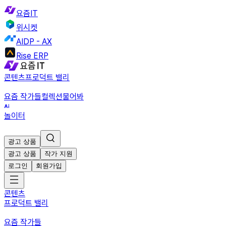
요즘IT
위시켓
AIDP - AX
Rise ERP
콘텐츠
프로덕트 밸리
요즘 작가들
컬렉션
물어봐
놀이터
광고 상품
광고 상품
작가 지원
로그인
회원가입
콘텐츠
프로덕트 밸리
요즘 작가들