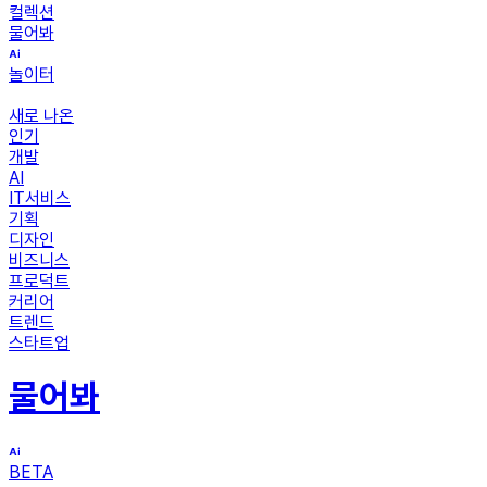
컬렉션
물어봐
놀이터
새로 나온
인기
개발
AI
IT서비스
기획
디자인
비즈니스
프로덕트
커리어
트렌드
스타트업
물어봐
BETA