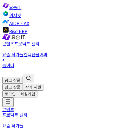
요즘IT
위시켓
AIDP - AX
Rise ERP
콘텐츠
프로덕트 밸리
요즘 작가들
컬렉션
물어봐
놀이터
광고 상품
광고 상품
작가 지원
로그인
회원가입
콘텐츠
프로덕트 밸리
요즘 작가들