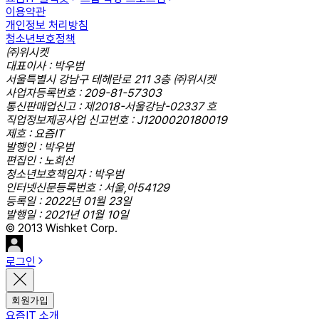
이용약관
개인정보 처리방침
청소년보호정책
㈜위시켓
대표이사 : 박우범
서울특별시 강남구 테헤란로 211 3층 ㈜위시켓
사업자등록번호 : 209-81-57303
통신판매업신고 : 제2018-서울강남-02337 호
직업정보제공사업 신고번호 : J1200020180019
제호 : 요즘IT
발행인 : 박우범
편집인 : 노희선
청소년보호책임자 : 박우범
인터넷신문등록번호 : 서울,아54129
등록일 : 2022년 01월 23일
발행일 : 2021년 01월 10일
© 2013 Wishket Corp.
로그인
회원가입
요즘IT 소개