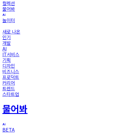
컬렉션
물어봐
놀이터
새로 나온
인기
개발
AI
IT서비스
기획
디자인
비즈니스
프로덕트
커리어
트렌드
스타트업
물어봐
BETA