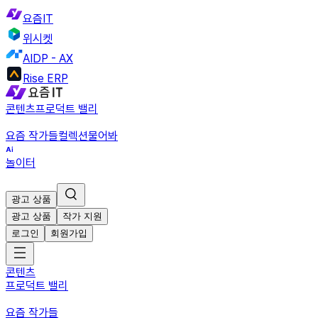
요즘IT
위시켓
AIDP - AX
Rise ERP
콘텐츠
프로덕트 밸리
요즘 작가들
컬렉션
물어봐
놀이터
광고 상품
광고 상품
작가 지원
로그인
회원가입
콘텐츠
프로덕트 밸리
요즘 작가들