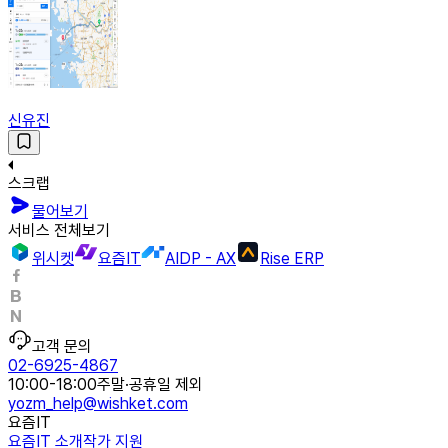
신유진
스크랩
물어보기
서비스 전체보기
위시켓
요즘IT
AIDP - AX
Rise ERP
고객 문의
02-6925-4867
10:00-18:00
주말·공휴일 제외
yozm_help@wishket.com
요즘IT
요즘IT 소개
작가 지원