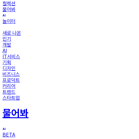
컬렉션
물어봐
놀이터
새로 나온
인기
개발
AI
IT서비스
기획
디자인
비즈니스
프로덕트
커리어
트렌드
스타트업
물어봐
BETA