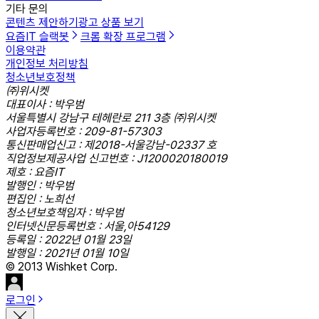
기타 문의
콘텐츠 제안하기
광고 상품 보기
요즘IT 슬랙봇
크롬 확장 프로그램
이용약관
개인정보 처리방침
청소년보호정책
㈜위시켓
대표이사 : 박우범
서울특별시 강남구 테헤란로 211 3층 ㈜위시켓
사업자등록번호 : 209-81-57303
통신판매업신고 : 제2018-서울강남-02337 호
직업정보제공사업 신고번호 : J1200020180019
제호 : 요즘IT
발행인 : 박우범
편집인 : 노희선
청소년보호책임자 : 박우범
인터넷신문등록번호 : 서울,아54129
등록일 : 2022년 01월 23일
발행일 : 2021년 01월 10일
© 2013 Wishket Corp.
로그인