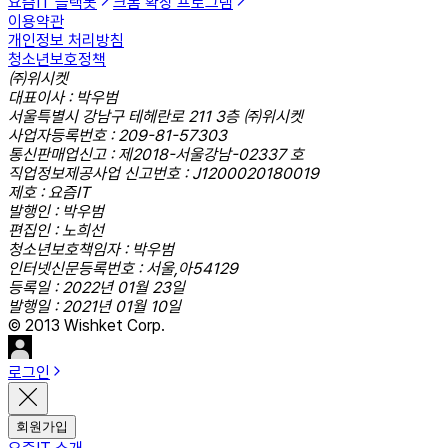
요즘IT 슬랙봇
크롬 확장 프로그램
이용약관
개인정보 처리방침
청소년보호정책
㈜위시켓
대표이사 : 박우범
서울특별시 강남구 테헤란로 211 3층 ㈜위시켓
사업자등록번호 : 209-81-57303
통신판매업신고 : 제2018-서울강남-02337 호
직업정보제공사업 신고번호 : J1200020180019
제호 : 요즘IT
발행인 : 박우범
편집인 : 노희선
청소년보호책임자 : 박우범
인터넷신문등록번호 : 서울,아54129
등록일 : 2022년 01월 23일
발행일 : 2021년 01월 10일
© 2013 Wishket Corp.
로그인
회원가입