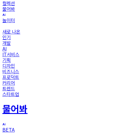
컬렉션
물어봐
놀이터
새로 나온
인기
개발
AI
IT서비스
기획
디자인
비즈니스
프로덕트
커리어
트렌드
스타트업
물어봐
BETA