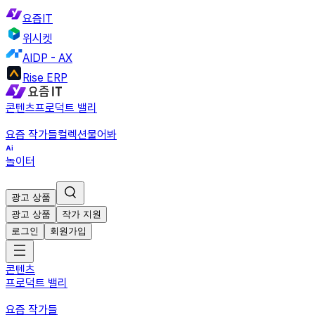
요즘IT
위시켓
AIDP - AX
Rise ERP
콘텐츠
프로덕트 밸리
요즘 작가들
컬렉션
물어봐
놀이터
광고 상품
광고 상품
작가 지원
로그인
회원가입
콘텐츠
프로덕트 밸리
요즘 작가들