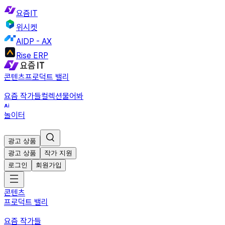
요즘IT
위시켓
AIDP - AX
Rise ERP
콘텐츠
프로덕트 밸리
요즘 작가들
컬렉션
물어봐
놀이터
광고 상품
광고 상품
작가 지원
로그인
회원가입
콘텐츠
프로덕트 밸리
요즘 작가들