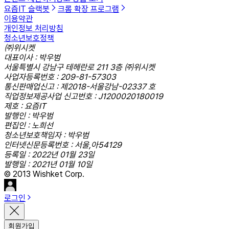
요즘IT 슬랙봇
크롬 확장 프로그램
이용약관
개인정보 처리방침
청소년보호정책
㈜위시켓
대표이사 : 박우범
서울특별시 강남구 테헤란로 211 3층 ㈜위시켓
사업자등록번호 : 209-81-57303
통신판매업신고 : 제2018-서울강남-02337 호
직업정보제공사업 신고번호 : J1200020180019
제호 : 요즘IT
발행인 : 박우범
편집인 : 노희선
청소년보호책임자 : 박우범
인터넷신문등록번호 : 서울,아54129
등록일 : 2022년 01월 23일
발행일 : 2021년 01월 10일
© 2013 Wishket Corp.
로그인
회원가입