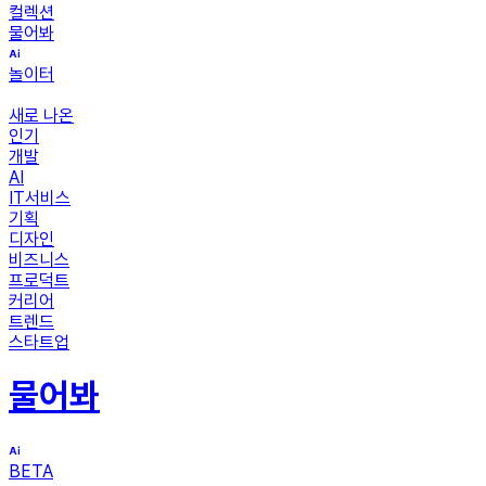
컬렉션
물어봐
놀이터
새로 나온
인기
개발
AI
IT서비스
기획
디자인
비즈니스
프로덕트
커리어
트렌드
스타트업
물어봐
BETA