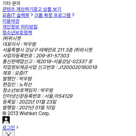
기타 문의
콘텐츠 제안하기
광고 상품 보기
요즘IT 슬랙봇
크롬 확장 프로그램
이용약관
개인정보 처리방침
청소년보호정책
㈜위시켓
대표이사 : 박우범
서울특별시 강남구 테헤란로 211 3층 ㈜위시켓
사업자등록번호 : 209-81-57303
통신판매업신고 : 제2018-서울강남-02337 호
직업정보제공사업 신고번호 : J1200020180019
제호 : 요즘IT
발행인 : 박우범
편집인 : 노희선
청소년보호책임자 : 박우범
인터넷신문등록번호 : 서울,아54129
등록일 : 2022년 01월 23일
발행일 : 2021년 01월 10일
© 2013 Wishket Corp.
로그인