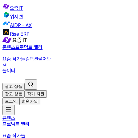
요즘IT
위시켓
AIDP - AX
Rise ERP
콘텐츠
프로덕트 밸리
요즘 작가들
컬렉션
물어봐
놀이터
광고 상품
광고 상품
작가 지원
로그인
회원가입
콘텐츠
프로덕트 밸리
요즘 작가들