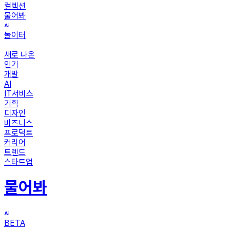
컬렉션
물어봐
놀이터
새로 나온
인기
개발
AI
IT서비스
기획
디자인
비즈니스
프로덕트
커리어
트렌드
스타트업
물어봐
BETA