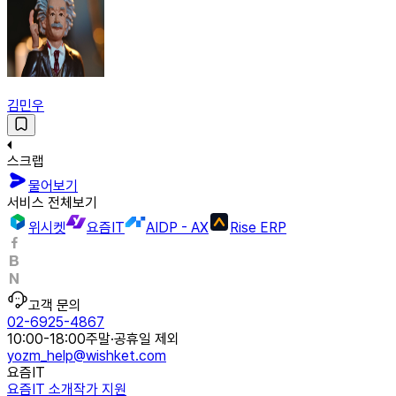
김민우
스크랩
물어보기
서비스 전체보기
위시켓
요즘IT
AIDP - AX
Rise ERP
고객 문의
02-6925-4867
10:00-18:00
주말·공휴일 제외
yozm_help@wishket.com
요즘IT
요즘IT 소개
작가 지원