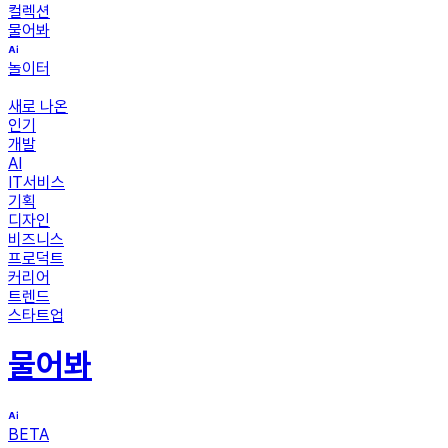
컬렉션
물어봐
놀이터
새로 나온
인기
개발
AI
IT서비스
기획
디자인
비즈니스
프로덕트
커리어
트렌드
스타트업
물어봐
BETA