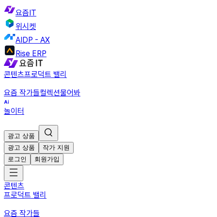
요즘IT
위시켓
AIDP - AX
Rise ERP
콘텐츠
프로덕트 밸리
요즘 작가들
컬렉션
물어봐
놀이터
광고 상품
광고 상품
작가 지원
로그인
회원가입
콘텐츠
프로덕트 밸리
요즘 작가들