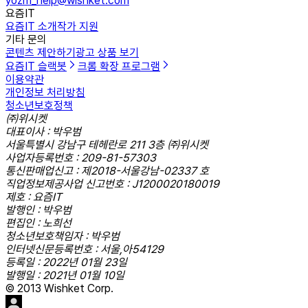
yozm_help@wishket.com
요즘IT
요즘IT 소개
작가 지원
기타 문의
콘텐츠 제안하기
광고 상품 보기
요즘IT 슬랙봇
크롬 확장 프로그램
이용약관
개인정보 처리방침
청소년보호정책
㈜위시켓
대표이사 : 박우범
서울특별시 강남구 테헤란로 211 3층 ㈜위시켓
사업자등록번호 : 209-81-57303
통신판매업신고 : 제2018-서울강남-02337 호
직업정보제공사업 신고번호 : J1200020180019
제호 : 요즘IT
발행인 : 박우범
편집인 : 노희선
청소년보호책임자 : 박우범
인터넷신문등록번호 : 서울,아54129
등록일 : 2022년 01월 23일
발행일 : 2021년 01월 10일
© 2013 Wishket Corp.