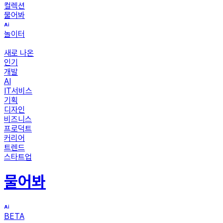
컬렉션
물어봐
놀이터
새로 나온
인기
개발
AI
IT서비스
기획
디자인
비즈니스
프로덕트
커리어
트렌드
스타트업
물어봐
BETA