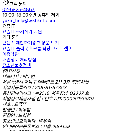
고객 문의
02-6925-4867
10:00-18:00
주말·공휴일 제외
yozm_help@wishket.com
요즘IT
요즘IT 소개
작가 지원
기타 문의
콘텐츠 제안하기
광고 상품 보기
요즘IT 슬랙봇
크롬 확장 프로그램
이용약관
개인정보 처리방침
청소년보호정책
㈜위시켓
대표이사 : 박우범
서울특별시 강남구 테헤란로 211 3층 ㈜위시켓
사업자등록번호 : 209-81-57303
통신판매업신고 : 제2018-서울강남-02337 호
직업정보제공사업 신고번호 : J1200020180019
제호 : 요즘IT
발행인 : 박우범
편집인 : 노희선
청소년보호책임자 : 박우범
인터넷신문등록번호 : 서울,아54129