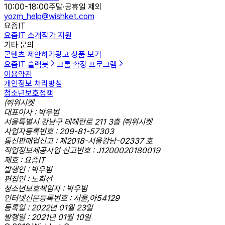
10:00-18:00
주말·공휴일 제외
yozm_help@wishket.com
요즘IT
요즘IT 소개
작가 지원
기타 문의
콘텐츠 제안하기
광고 상품 보기
요즘IT 슬랙봇
크롬 확장 프로그램
이용약관
개인정보 처리방침
청소년보호정책
㈜위시켓
대표이사 : 박우범
서울특별시 강남구 테헤란로 211 3층 ㈜위시켓
사업자등록번호 : 209-81-57303
통신판매업신고 : 제2018-서울강남-02337 호
직업정보제공사업 신고번호 : J1200020180019
제호 : 요즘IT
발행인 : 박우범
편집인 : 노희선
청소년보호책임자 : 박우범
인터넷신문등록번호 : 서울,아54129
등록일 : 2022년 01월 23일
발행일 : 2021년 01월 10일