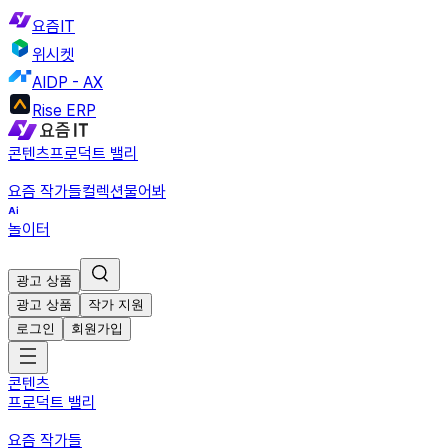
요즘IT
위시켓
AIDP - AX
Rise ERP
콘텐츠
프로덕트 밸리
요즘 작가들
컬렉션
물어봐
놀이터
광고 상품
광고 상품
작가 지원
로그인
회원가입
콘텐츠
프로덕트 밸리
요즘 작가들