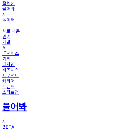
컬렉션
물어봐
놀이터
새로 나온
인기
개발
AI
IT서비스
기획
디자인
비즈니스
프로덕트
커리어
트렌드
스타트업
물어봐
BETA