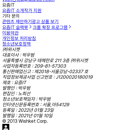
요즘IT
요즘IT 소개
작가 지원
기타 문의
콘텐츠 제안하기
광고 상품 보기
요즘IT 슬랙봇
크롬 확장 프로그램
이용약관
개인정보 처리방침
청소년보호정책
㈜위시켓
대표이사 : 박우범
서울특별시 강남구 테헤란로 211 3층 ㈜위시켓
사업자등록번호 : 209-81-57303
통신판매업신고 : 제2018-서울강남-02337 호
직업정보제공사업 신고번호 : J1200020180019
제호 : 요즘IT
발행인 : 박우범
편집인 : 노희선
청소년보호책임자 : 박우범
인터넷신문등록번호 : 서울,아54129
등록일 : 2022년 01월 23일
발행일 : 2021년 01월 10일
© 2013 Wishket Corp.