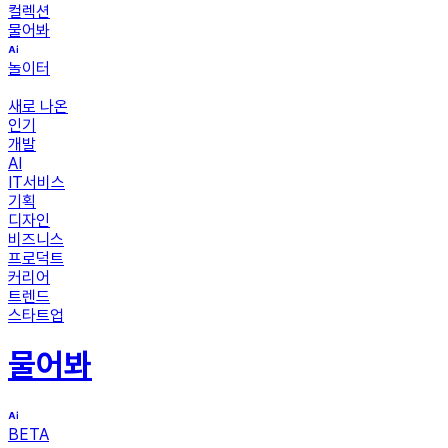
컬렉션
물어봐
놀이터
새로 나온
인기
개발
AI
IT서비스
기획
디자인
비즈니스
프로덕트
커리어
트렌드
스타트업
물어봐
BETA