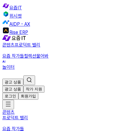
요즘IT
위시켓
AIDP - AX
Rise ERP
콘텐츠
프로덕트 밸리
요즘 작가들
컬렉션
물어봐
놀이터
광고 상품
광고 상품
작가 지원
로그인
회원가입
콘텐츠
프로덕트 밸리
요즘 작가들