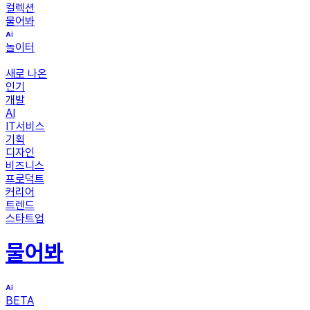
컬렉션
물어봐
놀이터
새로 나온
인기
개발
AI
IT서비스
기획
디자인
비즈니스
프로덕트
커리어
트렌드
스타트업
물어봐
BETA