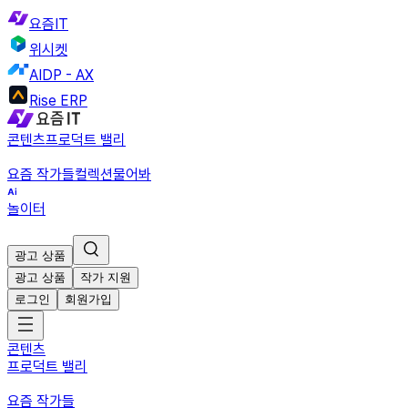
요즘IT
위시켓
AIDP - AX
Rise ERP
콘텐츠
프로덕트 밸리
요즘 작가들
컬렉션
물어봐
놀이터
광고 상품
광고 상품
작가 지원
로그인
회원가입
콘텐츠
프로덕트 밸리
요즘 작가들