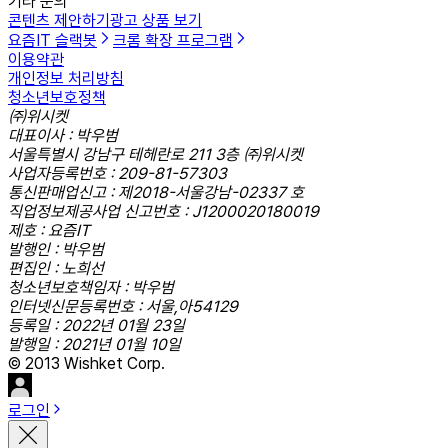
기타 문의
콘텐츠 제안하기
광고 상품 보기
요즘IT 슬랙봇
크롬 확장 프로그램
이용약관
개인정보 처리방침
청소년보호정책
㈜위시켓
대표이사 : 박우범
서울특별시 강남구 테헤란로 211 3층 ㈜위시켓
사업자등록번호 : 209-81-57303
통신판매업신고 : 제2018-서울강남-02337 호
직업정보제공사업 신고번호 : J1200020180019
제호 : 요즘IT
발행인 : 박우범
편집인 : 노희선
청소년보호책임자 : 박우범
인터넷신문등록번호 : 서울,아54129
등록일 : 2022년 01월 23일
발행일 : 2021년 01월 10일
© 2013 Wishket Corp.
로그인