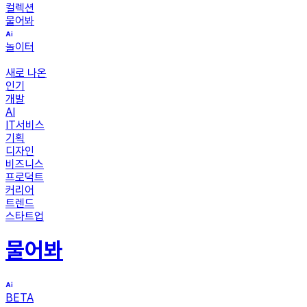
컬렉션
물어봐
놀이터
새로 나온
인기
개발
AI
IT서비스
기획
디자인
비즈니스
프로덕트
커리어
트렌드
스타트업
물어봐
BETA