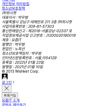
개인정보 처리방침
청소년보호정책
㈜위시켓
대표이사 : 박우범
서울특별시 강남구 테헤란로 211 3층 ㈜위시켓
사업자등록번호 : 209-81-57303
통신판매업신고 : 제2018-서울강남-02337 호
직업정보제공사업 신고번호 : J1200020180019
제호 : 요즘IT
발행인 : 박우범
편집인 : 노희선
청소년보호책임자 : 박우범
인터넷신문등록번호 : 서울,아54129
등록일 : 2022년 01월 23일
발행일 : 2021년 01월 10일
© 2013 Wishket Corp.
로그인
회원가입
요즘IT 소개
콘텐츠 제안하기