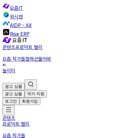
요즘IT
위시켓
AIDP - AX
Rise ERP
콘텐츠
프로덕트 밸리
요즘 작가들
컬렉션
물어봐
놀이터
광고 상품
광고 상품
작가 지원
로그인
회원가입
콘텐츠
프로덕트 밸리
요즘 작가들