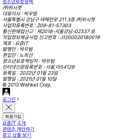
청소년보호정책
㈜위시켓
대표이사 : 박우범
서울특별시 강남구 테헤란로 211 3층 ㈜위시켓
사업자등록번호 : 209-81-57303
통신판매업신고 : 제2018-서울강남-02337 호
직업정보제공사업 신고번호 : J1200020180019
제호 : 요즘IT
발행인 : 박우범
편집인 : 노희선
청소년보호책임자 : 박우범
인터넷신문등록번호 : 서울,아54129
등록일 : 2022년 01월 23일
발행일 : 2021년 01월 10일
© 2013 Wishket Corp.
로그인
회원가입
요즘IT 소개
콘텐츠 제안하기
광고 상품 보기