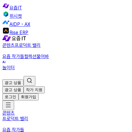
요즘IT
위시켓
AIDP - AX
Rise ERP
콘텐츠
프로덕트 밸리
요즘 작가들
컬렉션
물어봐
놀이터
광고 상품
광고 상품
작가 지원
로그인
회원가입
콘텐츠
프로덕트 밸리
요즘 작가들