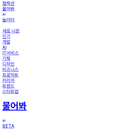
컬렉션
물어봐
놀이터
새로 나온
인기
개발
AI
IT서비스
기획
디자인
비즈니스
프로덕트
커리어
트렌드
스타트업
물어봐
BETA