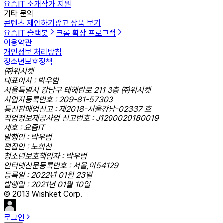
요즘IT 소개
작가 지원
기타 문의
콘텐츠 제안하기
광고 상품 보기
요즘IT 슬랙봇
크롬 확장 프로그램
이용약관
개인정보 처리방침
청소년보호정책
㈜위시켓
대표이사 : 박우범
서울특별시 강남구 테헤란로 211 3층 ㈜위시켓
사업자등록번호 : 209-81-57303
통신판매업신고 : 제2018-서울강남-02337 호
직업정보제공사업 신고번호 : J1200020180019
제호 : 요즘IT
발행인 : 박우범
편집인 : 노희선
청소년보호책임자 : 박우범
인터넷신문등록번호 : 서울,아54129
등록일 : 2022년 01월 23일
발행일 : 2021년 01월 10일
© 2013 Wishket Corp.
로그인