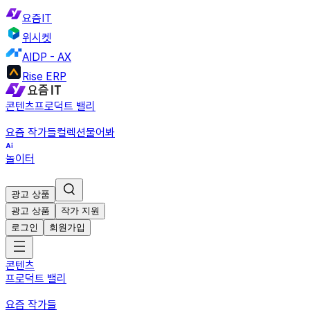
요즘IT
위시켓
AIDP - AX
Rise ERP
콘텐츠
프로덕트 밸리
요즘 작가들
컬렉션
물어봐
놀이터
광고 상품
광고 상품
작가 지원
로그인
회원가입
콘텐츠
프로덕트 밸리
요즘 작가들