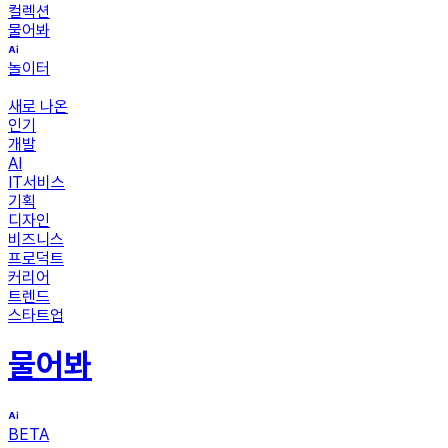
컬렉션
물어봐
놀이터
새로 나온
인기
개발
AI
IT서비스
기획
디자인
비즈니스
프로덕트
커리어
트렌드
스타트업
물어봐
BETA