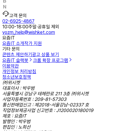
고객 문의
02-6925-4867
10:00-18:00
주말·공휴일 제외
yozm_help@wishket.com
요즘IT
요즘IT 소개
작가 지원
기타 문의
콘텐츠 제안하기
광고 상품 보기
요즘IT 슬랙봇
크롬 확장 프로그램
이용약관
개인정보 처리방침
청소년보호정책
㈜위시켓
대표이사 : 박우범
서울특별시 강남구 테헤란로 211 3층 ㈜위시켓
사업자등록번호 : 209-81-57303
통신판매업신고 : 제2018-서울강남-02337 호
직업정보제공사업 신고번호 : J1200020180019
제호 : 요즘IT
발행인 : 박우범
편집인 : 노희선