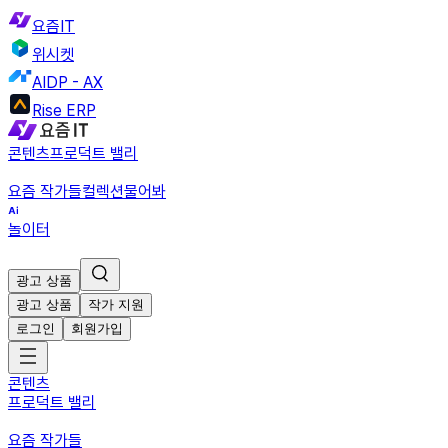
요즘IT
위시켓
AIDP - AX
Rise ERP
콘텐츠
프로덕트 밸리
요즘 작가들
컬렉션
물어봐
놀이터
광고 상품
광고 상품
작가 지원
로그인
회원가입
콘텐츠
프로덕트 밸리
요즘 작가들