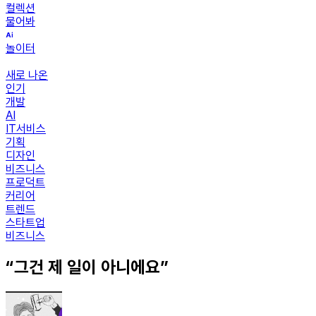
컬렉션
물어봐
놀이터
새로 나온
인기
개발
AI
IT서비스
기획
디자인
비즈니스
프로덕트
커리어
트렌드
스타트업
비즈니스
“그건 제 일이 아니에요”