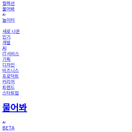
컬렉션
물어봐
놀이터
새로 나온
인기
개발
AI
IT서비스
기획
디자인
비즈니스
프로덕트
커리어
트렌드
스타트업
물어봐
BETA