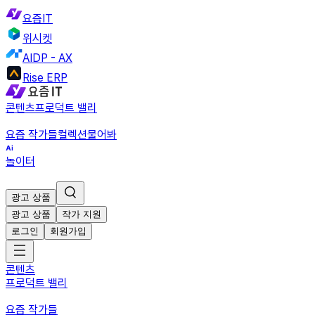
요즘IT
위시켓
AIDP - AX
Rise ERP
콘텐츠
프로덕트 밸리
요즘 작가들
컬렉션
물어봐
놀이터
광고 상품
광고 상품
작가 지원
로그인
회원가입
콘텐츠
프로덕트 밸리
요즘 작가들