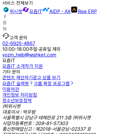
서비스 전체보기
위시켓
요즘IT
AIDP - AX
Rise ERP
고객 문의
02-6925-4867
10:00-18:00
주말·공휴일 제외
yozm_help@wishket.com
요즘IT
요즘IT 소개
작가 지원
기타 문의
콘텐츠 제안하기
광고 상품 보기
요즘IT 슬랙봇
크롬 확장 프로그램
이용약관
개인정보 처리방침
청소년보호정책
㈜위시켓
대표이사 : 박우범
서울특별시 강남구 테헤란로 211 3층 ㈜위시켓
사업자등록번호 : 209-81-57303
통신판매업신고 : 제2018-서울강남-02337 호