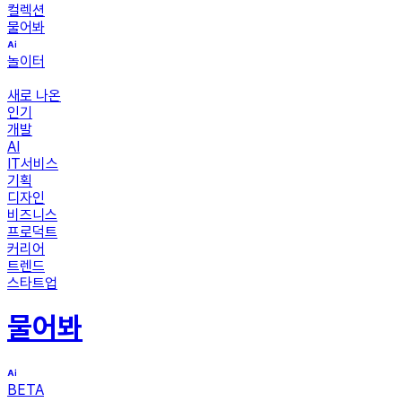
컬렉션
물어봐
놀이터
새로 나온
인기
개발
AI
IT서비스
기획
디자인
비즈니스
프로덕트
커리어
트렌드
스타트업
물어봐
BETA