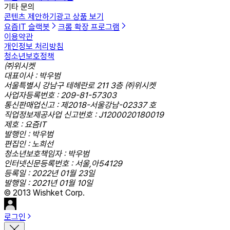
기타 문의
콘텐츠 제안하기
광고 상품 보기
요즘IT 슬랙봇
크롬 확장 프로그램
이용약관
개인정보 처리방침
청소년보호정책
㈜위시켓
대표이사 : 박우범
서울특별시 강남구 테헤란로 211 3층 ㈜위시켓
사업자등록번호 : 209-81-57303
통신판매업신고 : 제2018-서울강남-02337 호
직업정보제공사업 신고번호 : J1200020180019
제호 : 요즘IT
발행인 : 박우범
편집인 : 노희선
청소년보호책임자 : 박우범
인터넷신문등록번호 : 서울,아54129
등록일 : 2022년 01월 23일
발행일 : 2021년 01월 10일
© 2013 Wishket Corp.
로그인