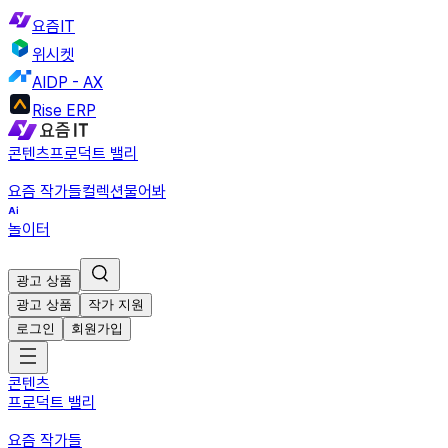
요즘IT
위시켓
AIDP - AX
Rise ERP
콘텐츠
프로덕트 밸리
요즘 작가들
컬렉션
물어봐
놀이터
광고 상품
광고 상품
작가 지원
로그인
회원가입
콘텐츠
프로덕트 밸리
요즘 작가들