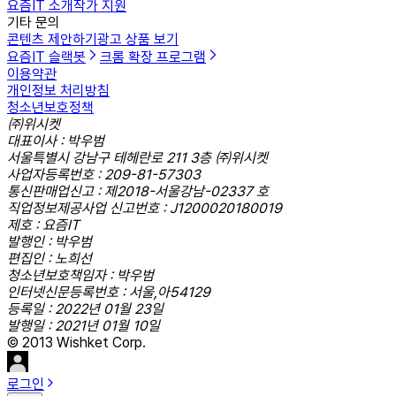
요즘IT 소개
작가 지원
기타 문의
콘텐츠 제안하기
광고 상품 보기
요즘IT 슬랙봇
크롬 확장 프로그램
이용약관
개인정보 처리방침
청소년보호정책
㈜위시켓
대표이사 : 박우범
서울특별시 강남구 테헤란로 211 3층 ㈜위시켓
사업자등록번호 : 209-81-57303
통신판매업신고 : 제2018-서울강남-02337 호
직업정보제공사업 신고번호 : J1200020180019
제호 : 요즘IT
발행인 : 박우범
편집인 : 노희선
청소년보호책임자 : 박우범
인터넷신문등록번호 : 서울,아54129
등록일 : 2022년 01월 23일
발행일 : 2021년 01월 10일
© 2013 Wishket Corp.
로그인