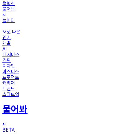
컬렉션
물어봐
놀이터
새로 나온
인기
개발
AI
IT서비스
기획
디자인
비즈니스
프로덕트
커리어
트렌드
스타트업
물어봐
BETA