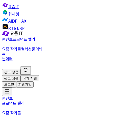
요즘IT
위시켓
AIDP - AX
Rise ERP
콘텐츠
프로덕트 밸리
요즘 작가들
컬렉션
물어봐
놀이터
광고 상품
광고 상품
작가 지원
로그인
회원가입
콘텐츠
프로덕트 밸리
요즘 작가들