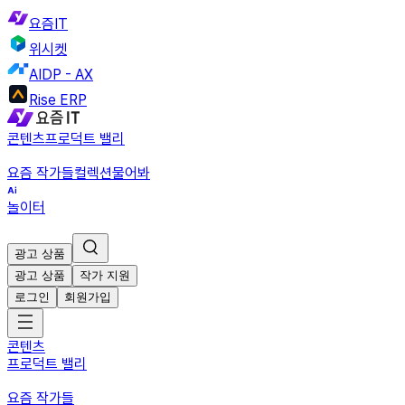
요즘IT
위시켓
AIDP - AX
Rise ERP
콘텐츠
프로덕트 밸리
요즘 작가들
컬렉션
물어봐
놀이터
광고 상품
광고 상품
작가 지원
로그인
회원가입
콘텐츠
프로덕트 밸리
요즘 작가들