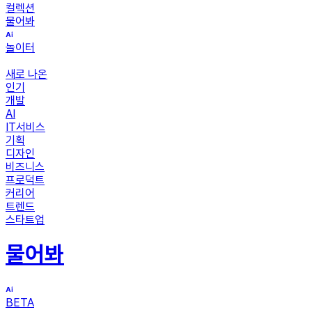
컬렉션
물어봐
놀이터
새로 나온
인기
개발
AI
IT서비스
기획
디자인
비즈니스
프로덕트
커리어
트렌드
스타트업
물어봐
BETA