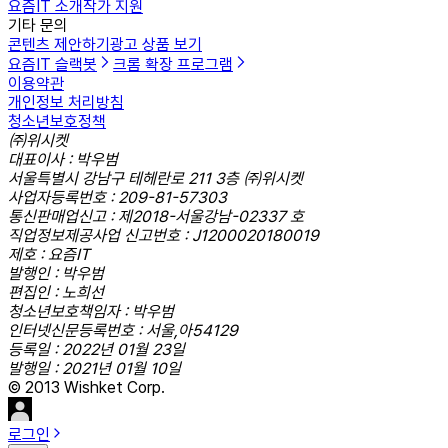
요즘IT 소개
작가 지원
기타 문의
콘텐츠 제안하기
광고 상품 보기
요즘IT 슬랙봇
크롬 확장 프로그램
이용약관
개인정보 처리방침
청소년보호정책
㈜위시켓
대표이사 : 박우범
서울특별시 강남구 테헤란로 211 3층 ㈜위시켓
사업자등록번호 : 209-81-57303
통신판매업신고 : 제2018-서울강남-02337 호
직업정보제공사업 신고번호 : J1200020180019
제호 : 요즘IT
발행인 : 박우범
편집인 : 노희선
청소년보호책임자 : 박우범
인터넷신문등록번호 : 서울,아54129
등록일 : 2022년 01월 23일
발행일 : 2021년 01월 10일
© 2013 Wishket Corp.
로그인