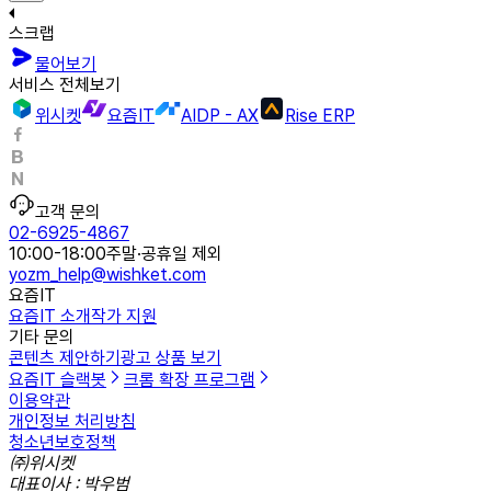
스크랩
물어보기
서비스 전체보기
위시켓
요즘IT
AIDP - AX
Rise ERP
고객 문의
02-6925-4867
10:00-18:00
주말·공휴일 제외
yozm_help@wishket.com
요즘IT
요즘IT 소개
작가 지원
기타 문의
콘텐츠 제안하기
광고 상품 보기
요즘IT 슬랙봇
크롬 확장 프로그램
이용약관
개인정보 처리방침
청소년보호정책
㈜위시켓
대표이사 : 박우범