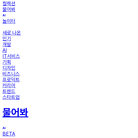
컬렉션
물어봐
놀이터
새로 나온
인기
개발
AI
IT서비스
기획
디자인
비즈니스
프로덕트
커리어
트렌드
스타트업
물어봐
BETA