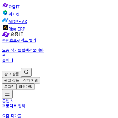
요즘IT
위시켓
AIDP - AX
Rise ERP
콘텐츠
프로덕트 밸리
요즘 작가들
컬렉션
물어봐
놀이터
광고 상품
광고 상품
작가 지원
로그인
회원가입
콘텐츠
프로덕트 밸리
요즘 작가들