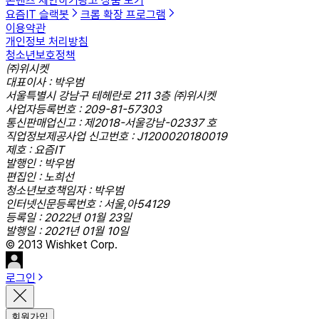
콘텐츠 제안하기
광고 상품 보기
요즘IT 슬랙봇
크롬 확장 프로그램
이용약관
개인정보 처리방침
청소년보호정책
㈜위시켓
대표이사 : 박우범
서울특별시 강남구 테헤란로 211 3층 ㈜위시켓
사업자등록번호 : 209-81-57303
통신판매업신고 : 제2018-서울강남-02337 호
직업정보제공사업 신고번호 : J1200020180019
제호 : 요즘IT
발행인 : 박우범
편집인 : 노희선
청소년보호책임자 : 박우범
인터넷신문등록번호 : 서울,아54129
등록일 : 2022년 01월 23일
발행일 : 2021년 01월 10일
© 2013 Wishket Corp.
로그인
회원가입