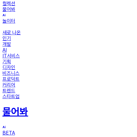
컬렉션
물어봐
놀이터
새로 나온
인기
개발
AI
IT서비스
기획
디자인
비즈니스
프로덕트
커리어
트렌드
스타트업
물어봐
BETA