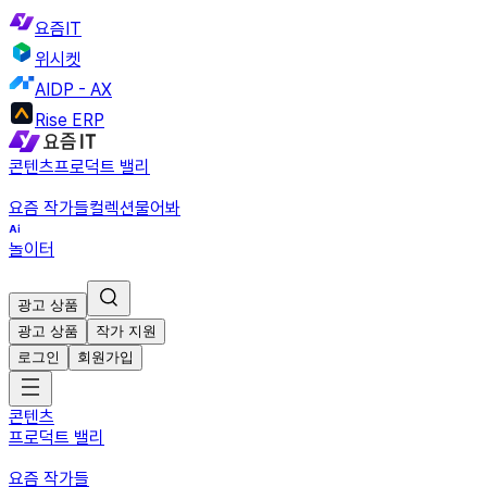
요즘IT
위시켓
AIDP - AX
Rise ERP
콘텐츠
프로덕트 밸리
요즘 작가들
컬렉션
물어봐
놀이터
광고 상품
광고 상품
작가 지원
로그인
회원가입
콘텐츠
프로덕트 밸리
요즘 작가들