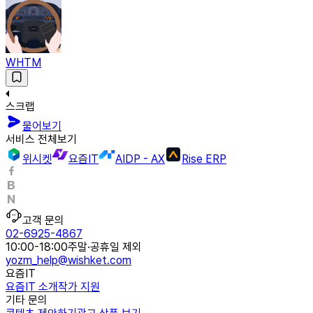
WHTM
스크랩
물어보기
서비스 전체보기
위시켓
요즘IT
AIDP - AX
Rise ERP
고객 문의
02-6925-4867
10:00-18:00
주말·공휴일 제외
yozm_help@wishket.com
요즘IT
요즘IT 소개
작가 지원
기타 문의