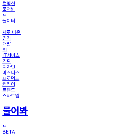
컬렉션
물어봐
놀이터
새로 나온
인기
개발
AI
IT서비스
기획
디자인
비즈니스
프로덕트
커리어
트렌드
스타트업
물어봐
BETA