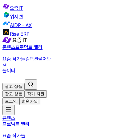
요즘IT
위시켓
AIDP - AX
Rise ERP
콘텐츠
프로덕트 밸리
요즘 작가들
컬렉션
물어봐
놀이터
광고 상품
광고 상품
작가 지원
로그인
회원가입
콘텐츠
프로덕트 밸리
요즘 작가들