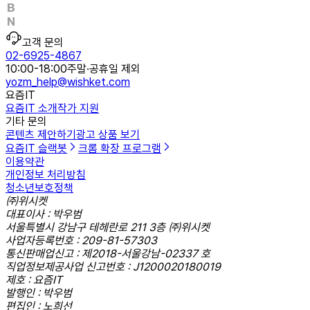
고객 문의
02-6925-4867
10:00-18:00
주말·공휴일 제외
yozm_help@wishket.com
요즘IT
요즘IT 소개
작가 지원
기타 문의
콘텐츠 제안하기
광고 상품 보기
요즘IT 슬랙봇
크롬 확장 프로그램
이용약관
개인정보 처리방침
청소년보호정책
㈜위시켓
대표이사 : 박우범
서울특별시 강남구 테헤란로 211 3층 ㈜위시켓
사업자등록번호 : 209-81-57303
통신판매업신고 : 제2018-서울강남-02337 호
직업정보제공사업 신고번호 : J1200020180019
제호 : 요즘IT
발행인 : 박우범
편집인 : 노희선