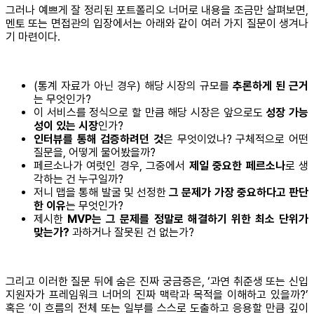
그러나 예쁘게 잘 정리된 포트폴리오 너머로 내용을 조금만 살펴보면,
멘토 또는 면접관의 입장에서는 아래와 같이 여러 가지 질문이 생겨나
기 마련이다.
(통계 자료가 아닌 경우) 해당 시장의 규모를
추론하게 된 근거
는 무엇인가?
이 서비스를 정식으로 할 만큼 해당 시장은 앞으로도
성장 가능
성이 있는 시장
인가?
인터뷰를 통해 검증하려던 것
은 무엇이었나? 구체적으로 어떤
질문을, 어떻게 물어봤을까?
페르소나가 여럿인 경우, 그중에서
제일 중요한 페르소나
로 생
각하는 건 누구일까?
저니 맵을 통해 발굴 및 선정한
그 문제가 가장 중요하다고 판단
한 이유
는 무엇인가?
제시한
MVP는 그 문제를 정말로 해결하기 위한 최소 단위가
맞는가?
과하거나 잘못된 건 없는가?
그리고 이러한 질문 뒤에 숨은 진짜 궁금증은, ‘과연 취준생 또는 신입
지원자가 프레임워크 너머의 진짜 맥락과 목적을 이해하고 있을까?’
혹은 ‘이 흐름의 전체 또는 일부를 스스로 도출하고 응용할 만큼 깊이