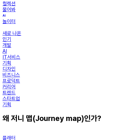
컬렉션
물어봐
놀이터
새로 나온
인기
개발
AI
IT서비스
기획
디자인
비즈니스
프로덕트
커리어
트렌드
스타트업
기획
왜 저니 맵(Journey map)인가?
플래터