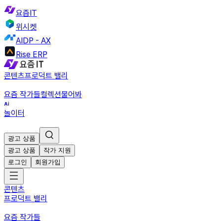
요즘IT
위시켓
AIDP - AX
Rise ERP
콘텐츠
프로덕트 밸리
요즘 작가들
컬렉션
물어봐
놀이터
광고 상품
광고 상품
작가 지원
로그인
회원가입
콘텐츠
프로덕트 밸리
요즘 작가들