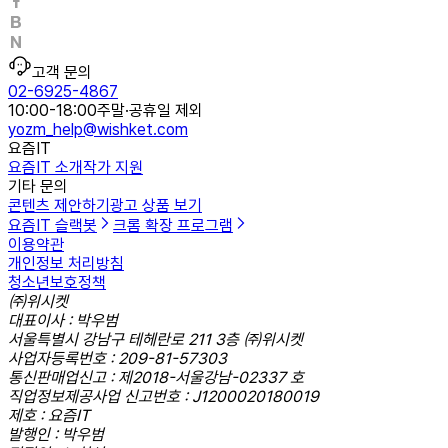
고객 문의
02-6925-4867
10:00-18:00
주말·공휴일 제외
yozm_help@wishket.com
요즘IT
요즘IT 소개
작가 지원
기타 문의
콘텐츠 제안하기
광고 상품 보기
요즘IT 슬랙봇
크롬 확장 프로그램
이용약관
개인정보 처리방침
청소년보호정책
㈜위시켓
대표이사 : 박우범
서울특별시 강남구 테헤란로 211 3층 ㈜위시켓
사업자등록번호 : 209-81-57303
통신판매업신고 : 제2018-서울강남-02337 호
직업정보제공사업 신고번호 : J1200020180019
제호 : 요즘IT
발행인 : 박우범