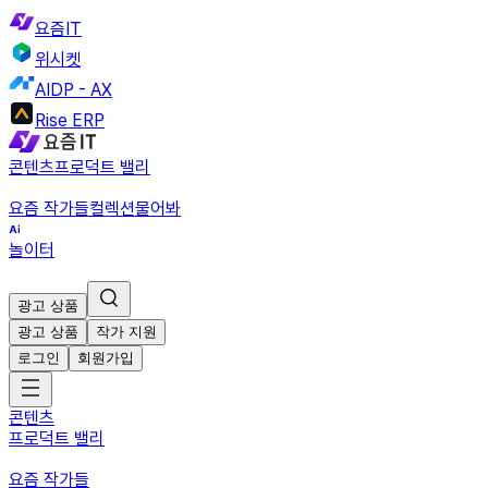
요즘IT
위시켓
AIDP - AX
Rise ERP
콘텐츠
프로덕트 밸리
요즘 작가들
컬렉션
물어봐
놀이터
광고 상품
광고 상품
작가 지원
로그인
회원가입
콘텐츠
프로덕트 밸리
요즘 작가들