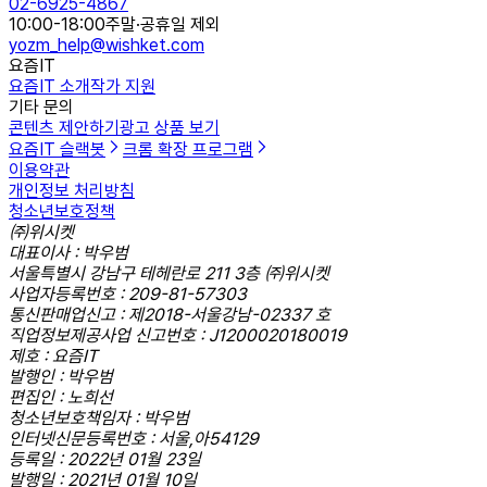
02-6925-4867
10:00-18:00
주말·공휴일 제외
yozm_help@wishket.com
요즘IT
요즘IT 소개
작가 지원
기타 문의
콘텐츠 제안하기
광고 상품 보기
요즘IT 슬랙봇
크롬 확장 프로그램
이용약관
개인정보 처리방침
청소년보호정책
㈜위시켓
대표이사 : 박우범
서울특별시 강남구 테헤란로 211 3층 ㈜위시켓
사업자등록번호 : 209-81-57303
통신판매업신고 : 제2018-서울강남-02337 호
직업정보제공사업 신고번호 : J1200020180019
제호 : 요즘IT
발행인 : 박우범
편집인 : 노희선
청소년보호책임자 : 박우범
인터넷신문등록번호 : 서울,아54129
등록일 : 2022년 01월 23일
발행일 : 2021년 01월 10일