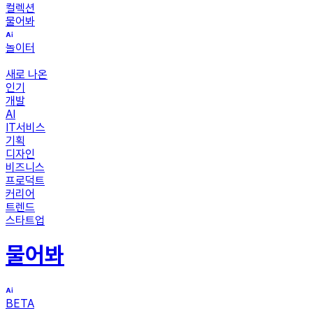
컬렉션
물어봐
놀이터
새로 나온
인기
개발
AI
IT서비스
기획
디자인
비즈니스
프로덕트
커리어
트렌드
스타트업
물어봐
BETA