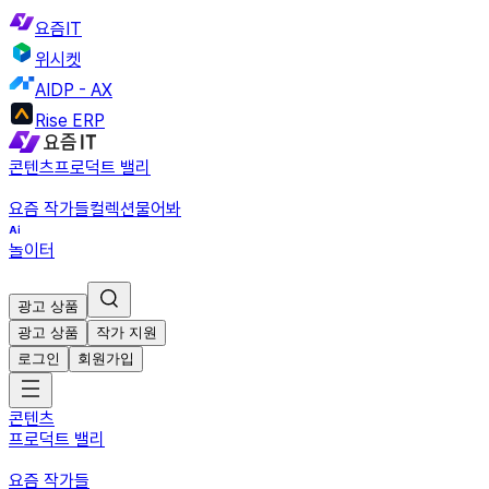
요즘IT
위시켓
AIDP - AX
Rise ERP
콘텐츠
프로덕트 밸리
요즘 작가들
컬렉션
물어봐
놀이터
광고 상품
광고 상품
작가 지원
로그인
회원가입
콘텐츠
프로덕트 밸리
요즘 작가들