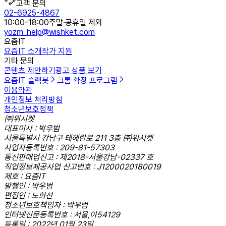
고객 문의
02-6925-4867
10:00-18:00
주말·공휴일 제외
yozm_help@wishket.com
요즘IT
요즘IT 소개
작가 지원
기타 문의
콘텐츠 제안하기
광고 상품 보기
요즘IT 슬랙봇
크롬 확장 프로그램
이용약관
개인정보 처리방침
청소년보호정책
㈜위시켓
대표이사 : 박우범
서울특별시 강남구 테헤란로 211 3층 ㈜위시켓
사업자등록번호 : 209-81-57303
통신판매업신고 : 제2018-서울강남-02337 호
직업정보제공사업 신고번호 : J1200020180019
제호 : 요즘IT
발행인 : 박우범
편집인 : 노희선
청소년보호책임자 : 박우범
인터넷신문등록번호 : 서울,아54129
등록일 : 2022년 01월 23일