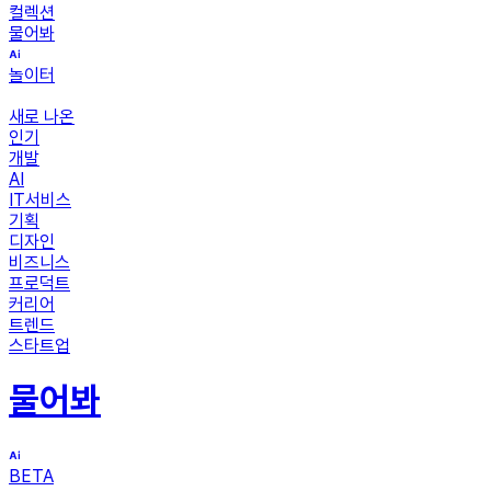
컬렉션
물어봐
놀이터
새로 나온
인기
개발
AI
IT서비스
기획
디자인
비즈니스
프로덕트
커리어
트렌드
스타트업
물어봐
BETA