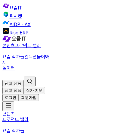
요즘IT
위시켓
AIDP - AX
Rise ERP
콘텐츠
프로덕트 밸리
요즘 작가들
컬렉션
물어봐
놀이터
광고 상품
광고 상품
작가 지원
로그인
회원가입
콘텐츠
프로덕트 밸리
요즘 작가들