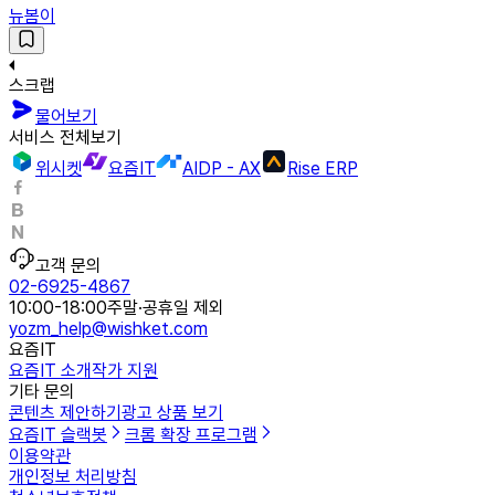
뉴봄이
스크랩
물어보기
서비스 전체보기
위시켓
요즘IT
AIDP - AX
Rise ERP
고객 문의
02-6925-4867
10:00-18:00
주말·공휴일 제외
yozm_help@wishket.com
요즘IT
요즘IT 소개
작가 지원
기타 문의
콘텐츠 제안하기
광고 상품 보기
요즘IT 슬랙봇
크롬 확장 프로그램
이용약관
개인정보 처리방침