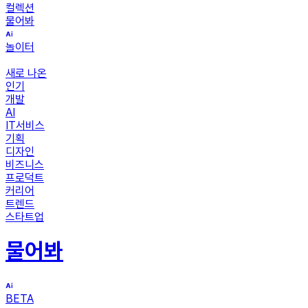
컬렉션
물어봐
놀이터
새로 나온
인기
개발
AI
IT서비스
기획
디자인
비즈니스
프로덕트
커리어
트렌드
스타트업
물어봐
BETA