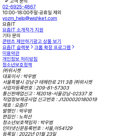
고객 문의
02-6925-4867
10:00-18:00
주말·공휴일 제외
yozm_help@wishket.com
요즘IT
요즘IT 소개
작가 지원
기타 문의
콘텐츠 제안하기
광고 상품 보기
요즘IT 슬랙봇
크롬 확장 프로그램
이용약관
개인정보 처리방침
청소년보호정책
㈜위시켓
대표이사 : 박우범
서울특별시 강남구 테헤란로 211 3층 ㈜위시켓
사업자등록번호 : 209-81-57303
통신판매업신고 : 제2018-서울강남-02337 호
직업정보제공사업 신고번호 : J1200020180019
제호 : 요즘IT
발행인 : 박우범
편집인 : 노희선
청소년보호책임자 : 박우범
인터넷신문등록번호 : 서울,아54129
등록일 : 2022년 01월 23일