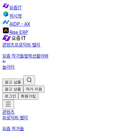
요즘IT
위시켓
AIDP - AX
Rise ERP
콘텐츠
프로덕트 밸리
요즘 작가들
컬렉션
물어봐
놀이터
광고 상품
광고 상품
작가 지원
로그인
회원가입
콘텐츠
프로덕트 밸리
요즘 작가들