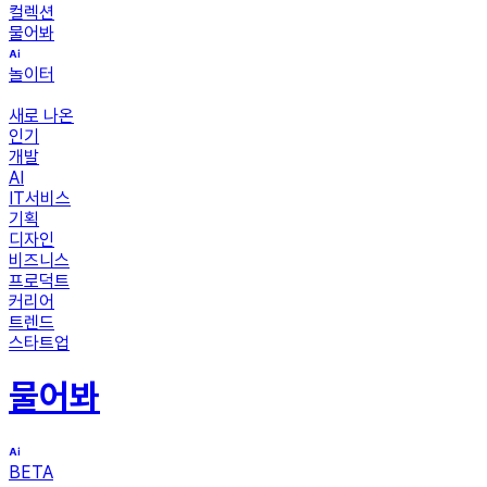
컬렉션
물어봐
놀이터
새로 나온
인기
개발
AI
IT서비스
기획
디자인
비즈니스
프로덕트
커리어
트렌드
스타트업
물어봐
BETA