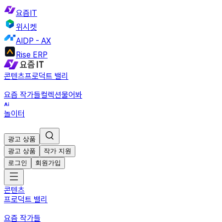
요즘IT
위시켓
AIDP - AX
Rise ERP
콘텐츠
프로덕트 밸리
요즘 작가들
컬렉션
물어봐
놀이터
광고 상품
광고 상품
작가 지원
로그인
회원가입
콘텐츠
프로덕트 밸리
요즘 작가들