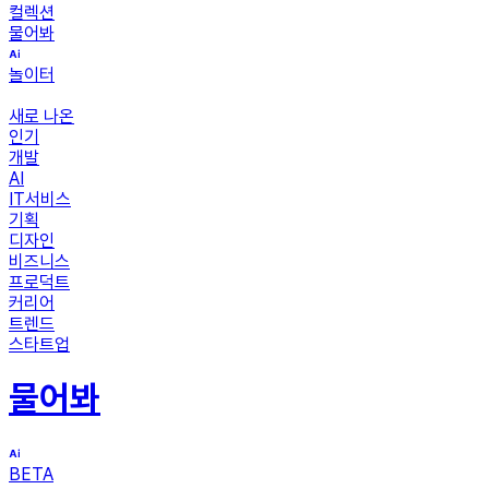
컬렉션
물어봐
놀이터
새로 나온
인기
개발
AI
IT서비스
기획
디자인
비즈니스
프로덕트
커리어
트렌드
스타트업
물어봐
BETA