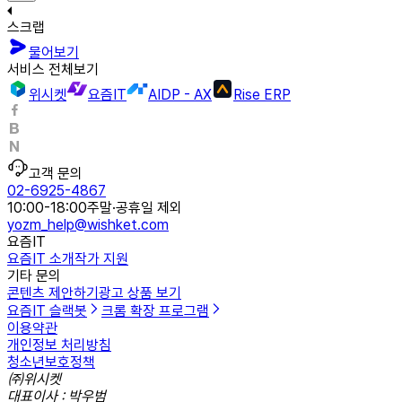
스크랩
물어보기
서비스 전체보기
위시켓
요즘IT
AIDP - AX
Rise ERP
고객 문의
02-6925-4867
10:00-18:00
주말·공휴일 제외
yozm_help@wishket.com
요즘IT
요즘IT 소개
작가 지원
기타 문의
콘텐츠 제안하기
광고 상품 보기
요즘IT 슬랙봇
크롬 확장 프로그램
이용약관
개인정보 처리방침
청소년보호정책
㈜위시켓
대표이사 : 박우범