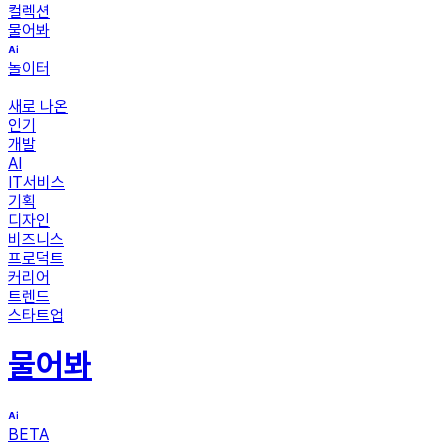
컬렉션
물어봐
놀이터
새로 나온
인기
개발
AI
IT서비스
기획
디자인
비즈니스
프로덕트
커리어
트렌드
스타트업
물어봐
BETA