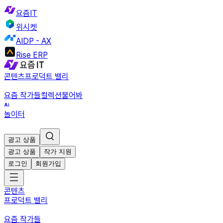
요즘IT
위시켓
AIDP - AX
Rise ERP
콘텐츠
프로덕트 밸리
요즘 작가들
컬렉션
물어봐
놀이터
광고 상품
광고 상품
작가 지원
로그인
회원가입
콘텐츠
프로덕트 밸리
요즘 작가들