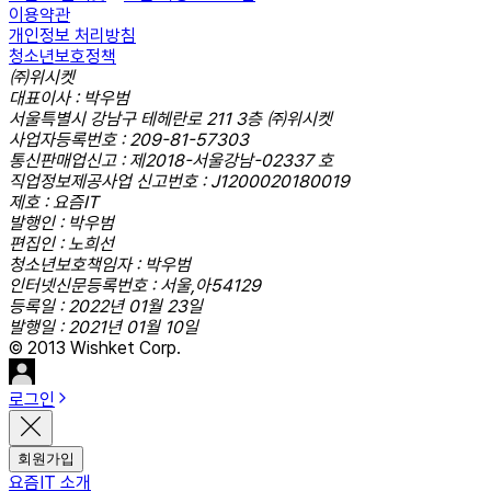
이용약관
개인정보 처리방침
청소년보호정책
㈜위시켓
대표이사 : 박우범
서울특별시 강남구 테헤란로 211 3층 ㈜위시켓
사업자등록번호 : 209-81-57303
통신판매업신고 : 제2018-서울강남-02337 호
직업정보제공사업 신고번호 : J1200020180019
제호 : 요즘IT
발행인 : 박우범
편집인 : 노희선
청소년보호책임자 : 박우범
인터넷신문등록번호 : 서울,아54129
등록일 : 2022년 01월 23일
발행일 : 2021년 01월 10일
© 2013 Wishket Corp.
로그인
회원가입
요즘IT 소개