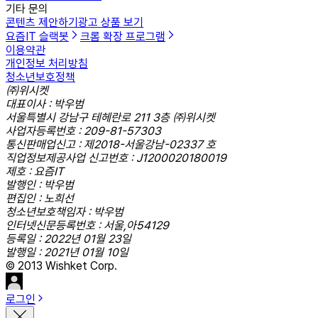
기타 문의
콘텐츠 제안하기
광고 상품 보기
요즘IT 슬랙봇
크롬 확장 프로그램
이용약관
개인정보 처리방침
청소년보호정책
㈜위시켓
대표이사 : 박우범
서울특별시 강남구 테헤란로 211 3층 ㈜위시켓
사업자등록번호 : 209-81-57303
통신판매업신고 : 제2018-서울강남-02337 호
직업정보제공사업 신고번호 : J1200020180019
제호 : 요즘IT
발행인 : 박우범
편집인 : 노희선
청소년보호책임자 : 박우범
인터넷신문등록번호 : 서울,아54129
등록일 : 2022년 01월 23일
발행일 : 2021년 01월 10일
© 2013 Wishket Corp.
로그인