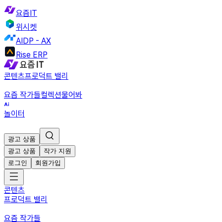
요즘IT
위시켓
AIDP - AX
Rise ERP
콘텐츠
프로덕트 밸리
요즘 작가들
컬렉션
물어봐
놀이터
광고 상품
광고 상품
작가 지원
로그인
회원가입
콘텐츠
프로덕트 밸리
요즘 작가들