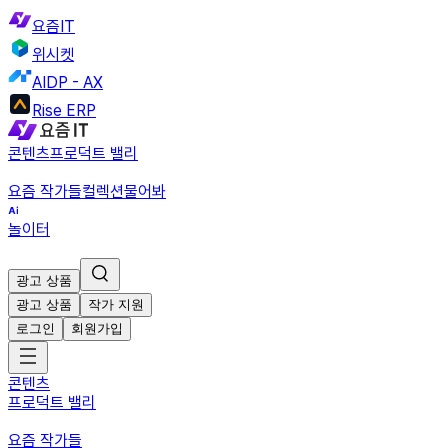
요즘IT
위시켓
AIDP - AX
Rise ERP
콘텐츠
프로덕트 밸리
요즘 작가들
컬렉션
물어봐
놀이터
광고 상품
광고 상품
작가 지원
로그인
회원가입
콘텐츠
프로덕트 밸리
요즘 작가들