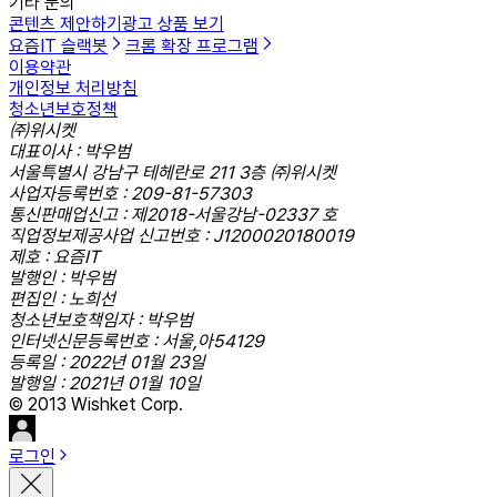
기타 문의
콘텐츠 제안하기
광고 상품 보기
요즘IT 슬랙봇
크롬 확장 프로그램
이용약관
개인정보 처리방침
청소년보호정책
㈜위시켓
대표이사 : 박우범
서울특별시 강남구 테헤란로 211 3층 ㈜위시켓
사업자등록번호 : 209-81-57303
통신판매업신고 : 제2018-서울강남-02337 호
직업정보제공사업 신고번호 : J1200020180019
제호 : 요즘IT
발행인 : 박우범
편집인 : 노희선
청소년보호책임자 : 박우범
인터넷신문등록번호 : 서울,아54129
등록일 : 2022년 01월 23일
발행일 : 2021년 01월 10일
© 2013 Wishket Corp.
로그인