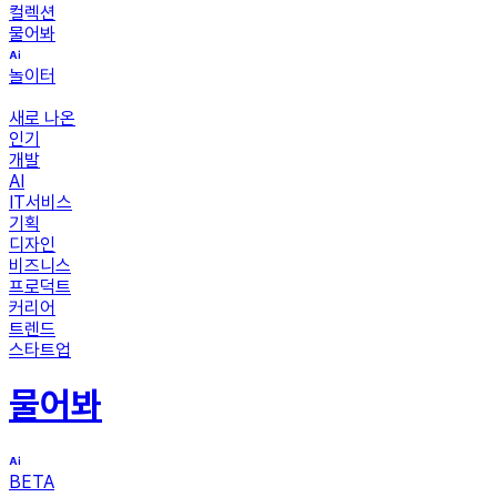
컬렉션
물어봐
놀이터
새로 나온
인기
개발
AI
IT서비스
기획
디자인
비즈니스
프로덕트
커리어
트렌드
스타트업
물어봐
BETA