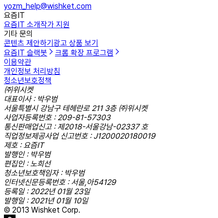
yozm_help@wishket.com
요즘IT
요즘IT 소개
작가 지원
기타 문의
콘텐츠 제안하기
광고 상품 보기
요즘IT 슬랙봇
크롬 확장 프로그램
이용약관
개인정보 처리방침
청소년보호정책
㈜위시켓
대표이사 : 박우범
서울특별시 강남구 테헤란로 211 3층 ㈜위시켓
사업자등록번호 : 209-81-57303
통신판매업신고 : 제2018-서울강남-02337 호
직업정보제공사업 신고번호 : J1200020180019
제호 : 요즘IT
발행인 : 박우범
편집인 : 노희선
청소년보호책임자 : 박우범
인터넷신문등록번호 : 서울,아54129
등록일 : 2022년 01월 23일
발행일 : 2021년 01월 10일
© 2013 Wishket Corp.