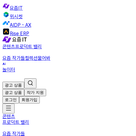
요즘IT
위시켓
AIDP - AX
Rise ERP
콘텐츠
프로덕트 밸리
요즘 작가들
컬렉션
물어봐
놀이터
광고 상품
광고 상품
작가 지원
로그인
회원가입
콘텐츠
프로덕트 밸리
요즘 작가들