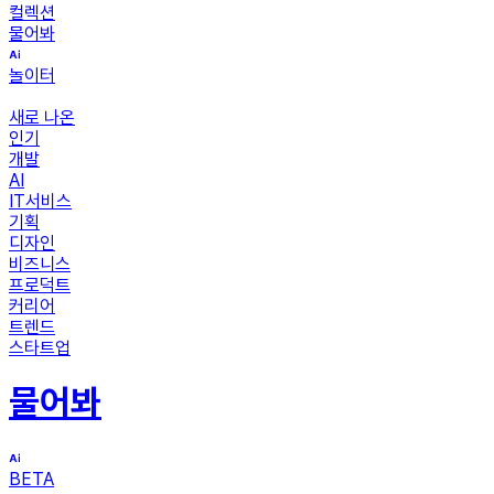
컬렉션
물어봐
놀이터
새로 나온
인기
개발
AI
IT서비스
기획
디자인
비즈니스
프로덕트
커리어
트렌드
스타트업
물어봐
BETA