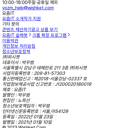
10:00-18:00
주말·공휴일 제외
yozm_help@wishket.com
요즘IT
요즘IT 소개
작가 지원
기타 문의
콘텐츠 제안하기
광고 상품 보기
요즘IT 슬랙봇
크롬 확장 프로그램
이용약관
개인정보 처리방침
청소년보호정책
㈜위시켓
대표이사 : 박우범
서울특별시 강남구 테헤란로 211 3층 ㈜위시켓
사업자등록번호 : 209-81-57303
통신판매업신고 : 제2018-서울강남-02337 호
직업정보제공사업 신고번호 : J1200020180019
제호 : 요즘IT
발행인 : 박우범
편집인 : 노희선
청소년보호책임자 : 박우범
인터넷신문등록번호 : 서울,아54129
등록일 : 2022년 01월 23일
발행일 : 2021년 01월 10일
© 2013 Wishket Corp.