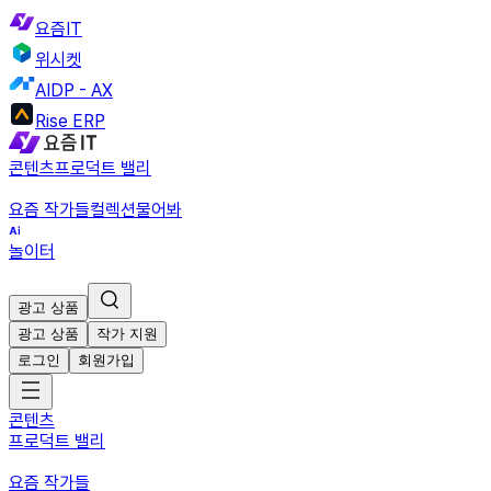
요즘IT
위시켓
AIDP - AX
Rise ERP
콘텐츠
프로덕트 밸리
요즘 작가들
컬렉션
물어봐
놀이터
광고 상품
광고 상품
작가 지원
로그인
회원가입
콘텐츠
프로덕트 밸리
요즘 작가들