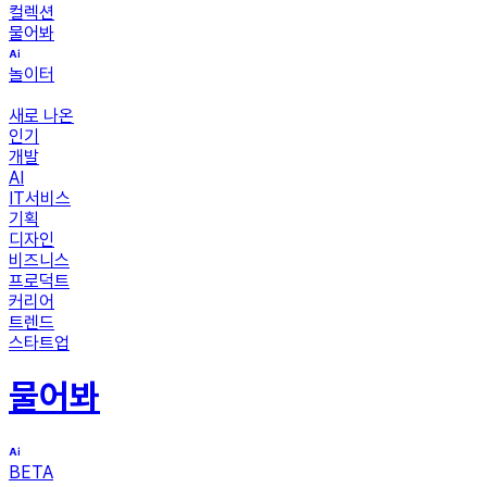
컬렉션
물어봐
놀이터
새로 나온
인기
개발
AI
IT서비스
기획
디자인
비즈니스
프로덕트
커리어
트렌드
스타트업
물어봐
BETA