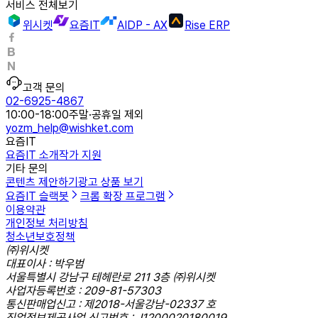
서비스 전체보기
위시켓
요즘IT
AIDP - AX
Rise ERP
고객 문의
02-6925-4867
10:00-18:00
주말·공휴일 제외
yozm_help@wishket.com
요즘IT
요즘IT 소개
작가 지원
기타 문의
콘텐츠 제안하기
광고 상품 보기
요즘IT 슬랙봇
크롬 확장 프로그램
이용약관
개인정보 처리방침
청소년보호정책
㈜위시켓
대표이사 : 박우범
서울특별시 강남구 테헤란로 211 3층 ㈜위시켓
사업자등록번호 : 209-81-57303
통신판매업신고 : 제2018-서울강남-02337 호
직업정보제공사업 신고번호 : J1200020180019