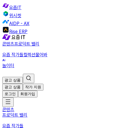
요즘IT
위시켓
AIDP - AX
Rise ERP
콘텐츠
프로덕트 밸리
요즘 작가들
컬렉션
물어봐
놀이터
광고 상품
광고 상품
작가 지원
로그인
회원가입
콘텐츠
프로덕트 밸리
요즘 작가들