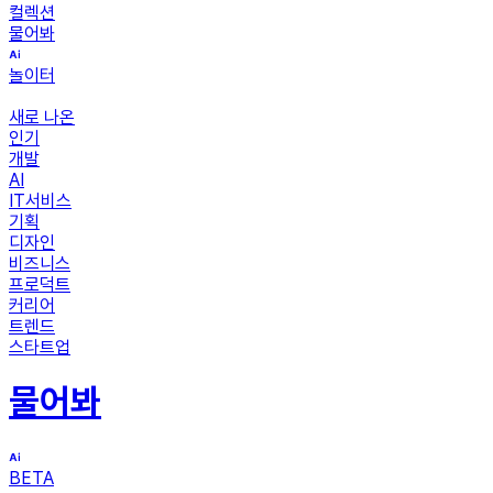
컬렉션
물어봐
놀이터
새로 나온
인기
개발
AI
IT서비스
기획
디자인
비즈니스
프로덕트
커리어
트렌드
스타트업
물어봐
BETA