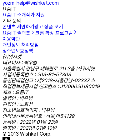
yozm_help@wishket.com
요즘IT
요즘IT 소개
작가 지원
기타 문의
콘텐츠 제안하기
광고 상품 보기
요즘IT 슬랙봇
크롬 확장 프로그램
이용약관
개인정보 처리방침
청소년보호정책
㈜위시켓
대표이사 : 박우범
서울특별시 강남구 테헤란로 211 3층 ㈜위시켓
사업자등록번호 : 209-81-57303
통신판매업신고 : 제2018-서울강남-02337 호
직업정보제공사업 신고번호 : J1200020180019
제호 : 요즘IT
발행인 : 박우범
편집인 : 노희선
청소년보호책임자 : 박우범
인터넷신문등록번호 : 서울,아54129
등록일 : 2022년 01월 23일
발행일 : 2021년 01월 10일
© 2013 Wishket Corp.