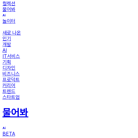
컬렉션
물어봐
놀이터
새로 나온
인기
개발
AI
IT서비스
기획
디자인
비즈니스
프로덕트
커리어
트렌드
스타트업
물어봐
BETA