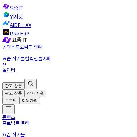
요즘IT
위시켓
AIDP - AX
Rise ERP
콘텐츠
프로덕트 밸리
요즘 작가들
컬렉션
물어봐
놀이터
광고 상품
광고 상품
작가 지원
로그인
회원가입
콘텐츠
프로덕트 밸리
요즘 작가들