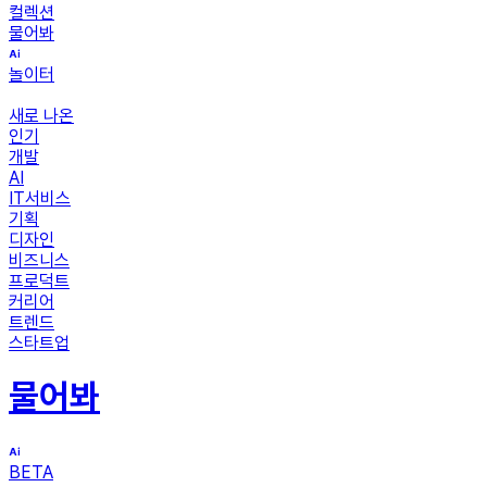
컬렉션
물어봐
놀이터
새로 나온
인기
개발
AI
IT서비스
기획
디자인
비즈니스
프로덕트
커리어
트렌드
스타트업
물어봐
BETA