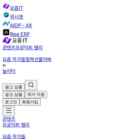
요즘IT
위시켓
AIDP - AX
Rise ERP
콘텐츠
프로덕트 밸리
요즘 작가들
컬렉션
물어봐
놀이터
광고 상품
광고 상품
작가 지원
로그인
회원가입
콘텐츠
프로덕트 밸리
요즘 작가들