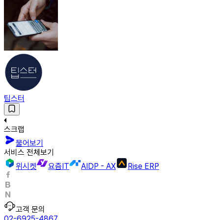
팁스터
스크랩
물어보기
서비스 전체보기
위시켓
요즘IT
AIDP - AX
Rise ERP
고객 문의
02-6925-4867