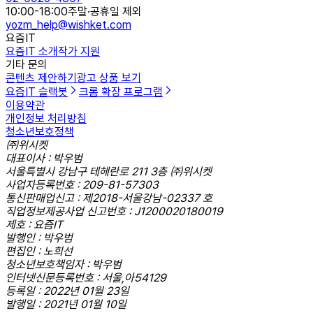
10:00-18:00
주말·공휴일 제외
yozm_help@wishket.com
요즘IT
요즘IT 소개
작가 지원
기타 문의
콘텐츠 제안하기
광고 상품 보기
요즘IT 슬랙봇
크롬 확장 프로그램
이용약관
개인정보 처리방침
청소년보호정책
㈜위시켓
대표이사 : 박우범
서울특별시 강남구 테헤란로 211 3층 ㈜위시켓
사업자등록번호 : 209-81-57303
통신판매업신고 : 제2018-서울강남-02337 호
직업정보제공사업 신고번호 : J1200020180019
제호 : 요즘IT
발행인 : 박우범
편집인 : 노희선
청소년보호책임자 : 박우범
인터넷신문등록번호 : 서울,아54129
등록일 : 2022년 01월 23일
발행일 : 2021년 01월 10일