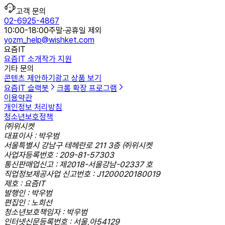
고객 문의
02-6925-4867
10:00-18:00
주말·공휴일 제외
yozm_help@wishket.com
요즘IT
요즘IT 소개
작가 지원
기타 문의
콘텐츠 제안하기
광고 상품 보기
요즘IT 슬랙봇
크롬 확장 프로그램
이용약관
개인정보 처리방침
청소년보호정책
㈜위시켓
대표이사 : 박우범
서울특별시 강남구 테헤란로 211 3층 ㈜위시켓
사업자등록번호 : 209-81-57303
통신판매업신고 : 제2018-서울강남-02337 호
직업정보제공사업 신고번호 : J1200020180019
제호 : 요즘IT
발행인 : 박우범
편집인 : 노희선
청소년보호책임자 : 박우범
인터넷신문등록번호 : 서울,아54129