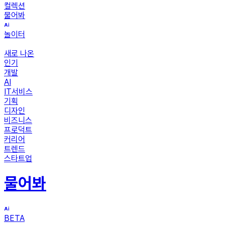
컬렉션
물어봐
놀이터
새로 나온
인기
개발
AI
IT서비스
기획
디자인
비즈니스
프로덕트
커리어
트렌드
스타트업
물어봐
BETA