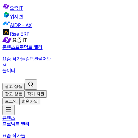
요즘IT
위시켓
AIDP - AX
Rise ERP
콘텐츠
프로덕트 밸리
요즘 작가들
컬렉션
물어봐
놀이터
광고 상품
광고 상품
작가 지원
로그인
회원가입
콘텐츠
프로덕트 밸리
요즘 작가들