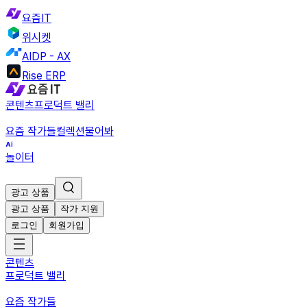
요즘IT
위시켓
AIDP - AX
Rise ERP
콘텐츠
프로덕트 밸리
요즘 작가들
컬렉션
물어봐
놀이터
광고 상품
광고 상품
작가 지원
로그인
회원가입
콘텐츠
프로덕트 밸리
요즘 작가들