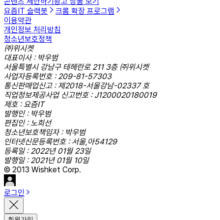
콘텐츠 제안하기
광고 상품 보기
요즘IT 슬랙봇
크롬 확장 프로그램
이용약관
개인정보 처리방침
청소년보호정책
㈜위시켓
대표이사 : 박우범
서울특별시 강남구 테헤란로 211 3층 ㈜위시켓
사업자등록번호 : 209-81-57303
통신판매업신고 : 제2018-서울강남-02337 호
직업정보제공사업 신고번호 : J1200020180019
제호 : 요즘IT
발행인 : 박우범
편집인 : 노희선
청소년보호책임자 : 박우범
인터넷신문등록번호 : 서울,아54129
등록일 : 2022년 01월 23일
발행일 : 2021년 01월 10일
© 2013 Wishket Corp.
로그인
회원가입