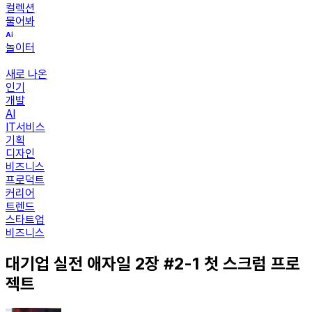
컬렉션
물어봐
놀이터
새로 나온
인기
개발
AI
IT서비스
기획
디자인
비즈니스
프로덕트
커리어
트렌드
스타트업
비즈니스
대기업 실전 애자일 2장 #2-1 첫 스크럼 프로
젝트