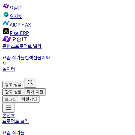
요즘IT
위시켓
AIDP - AX
Rise ERP
콘텐츠
프로덕트 밸리
요즘 작가들
컬렉션
물어봐
놀이터
광고 상품
광고 상품
작가 지원
로그인
회원가입
콘텐츠
프로덕트 밸리
요즘 작가들