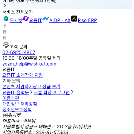
마케팅 정보 수신 동의
(선택)
서비스 전체보기
위시켓
요즘IT
AIDP - AX
Rise ERP
고객 문의
02-6925-4867
10:00-18:00
주말·공휴일 제외
yozm_help@wishket.com
요즘IT
요즘IT 소개
작가 지원
기타 문의
콘텐츠 제안하기
광고 상품 보기
요즘IT 슬랙봇
크롬 확장 프로그램
이용약관
개인정보 처리방침
청소년보호정책
㈜위시켓
대표이사 : 박우범
서울특별시 강남구 테헤란로 211 3층 ㈜위시켓
사업자등록번호 : 209-81-57303