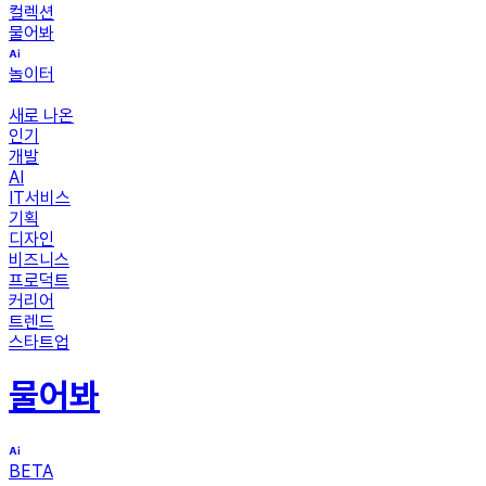
컬렉션
물어봐
놀이터
새로 나온
인기
개발
AI
IT서비스
기획
디자인
비즈니스
프로덕트
커리어
트렌드
스타트업
물어봐
BETA