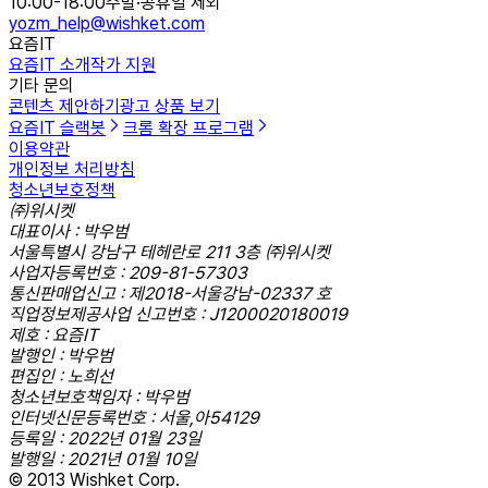
10:00-18:00
주말·공휴일 제외
yozm_help@wishket.com
요즘IT
요즘IT 소개
작가 지원
기타 문의
콘텐츠 제안하기
광고 상품 보기
요즘IT 슬랙봇
크롬 확장 프로그램
이용약관
개인정보 처리방침
청소년보호정책
㈜위시켓
대표이사 : 박우범
서울특별시 강남구 테헤란로 211 3층 ㈜위시켓
사업자등록번호 : 209-81-57303
통신판매업신고 : 제2018-서울강남-02337 호
직업정보제공사업 신고번호 : J1200020180019
제호 : 요즘IT
발행인 : 박우범
편집인 : 노희선
청소년보호책임자 : 박우범
인터넷신문등록번호 : 서울,아54129
등록일 : 2022년 01월 23일
발행일 : 2021년 01월 10일
© 2013 Wishket Corp.