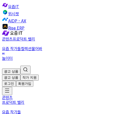
요즘IT
위시켓
AIDP - AX
Rise ERP
콘텐츠
프로덕트 밸리
요즘 작가들
컬렉션
물어봐
놀이터
광고 상품
광고 상품
작가 지원
로그인
회원가입
콘텐츠
프로덕트 밸리
요즘 작가들