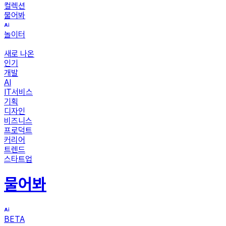
컬렉션
물어봐
놀이터
새로 나온
인기
개발
AI
IT서비스
기획
디자인
비즈니스
프로덕트
커리어
트렌드
스타트업
물어봐
BETA