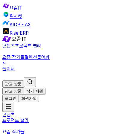
요즘IT
위시켓
AIDP - AX
Rise ERP
콘텐츠
프로덕트 밸리
요즘 작가들
컬렉션
물어봐
놀이터
광고 상품
광고 상품
작가 지원
로그인
회원가입
콘텐츠
프로덕트 밸리
요즘 작가들