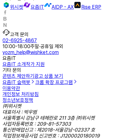
위시켓
요즘IT
AIDP - AX
Rise ERP
고객 문의
02-6925-4867
10:00-18:00
주말·공휴일 제외
yozm_help@wishket.com
요즘IT
요즘IT 소개
작가 지원
기타 문의
콘텐츠 제안하기
광고 상품 보기
요즘IT 슬랙봇
크롬 확장 프로그램
이용약관
개인정보 처리방침
청소년보호정책
㈜위시켓
대표이사 : 박우범
서울특별시 강남구 테헤란로 211 3층 ㈜위시켓
사업자등록번호 : 209-81-57303
통신판매업신고 : 제2018-서울강남-02337 호
직업정보제공사업 신고번호 : J1200020180019