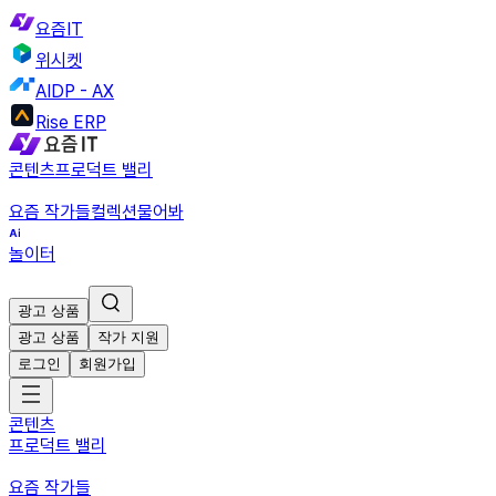
요즘IT
위시켓
AIDP - AX
Rise ERP
콘텐츠
프로덕트 밸리
요즘 작가들
컬렉션
물어봐
놀이터
광고 상품
광고 상품
작가 지원
로그인
회원가입
콘텐츠
프로덕트 밸리
요즘 작가들