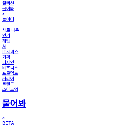
컬렉션
물어봐
놀이터
새로 나온
인기
개발
AI
IT서비스
기획
디자인
비즈니스
프로덕트
커리어
트렌드
스타트업
물어봐
BETA