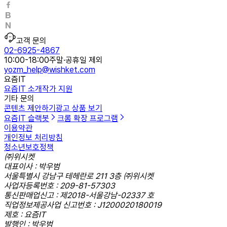
고객 문의
02-6925-4867
10:00-18:00
주말·공휴일 제외
yozm_help@wishket.com
요즘IT
요즘IT 소개
작가 지원
기타 문의
콘텐츠 제안하기
광고 상품 보기
요즘IT 슬랙봇
크롬 확장 프로그램
이용약관
개인정보 처리방침
청소년보호정책
㈜위시켓
대표이사 : 박우범
서울특별시 강남구 테헤란로 211 3층 ㈜위시켓
사업자등록번호 : 209-81-57303
통신판매업신고 : 제2018-서울강남-02337 호
직업정보제공사업 신고번호 : J1200020180019
제호 : 요즘IT
발행인 : 박우범