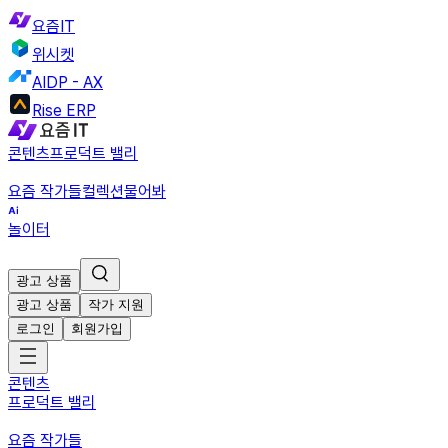
요즘IT
위시켓
AIDP - AX
Rise ERP
콘텐츠
프로덕트 밸리
요즘 작가들
컬렉션
물어봐
놀이터
광고 상품
광고 상품
작가 지원
로그인
회원가입
콘텐츠
프로덕트 밸리
요즘 작가들