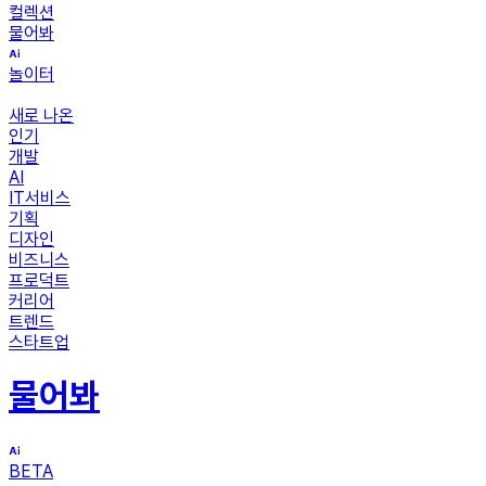
컬렉션
물어봐
놀이터
새로 나온
인기
개발
AI
IT서비스
기획
디자인
비즈니스
프로덕트
커리어
트렌드
스타트업
물어봐
BETA