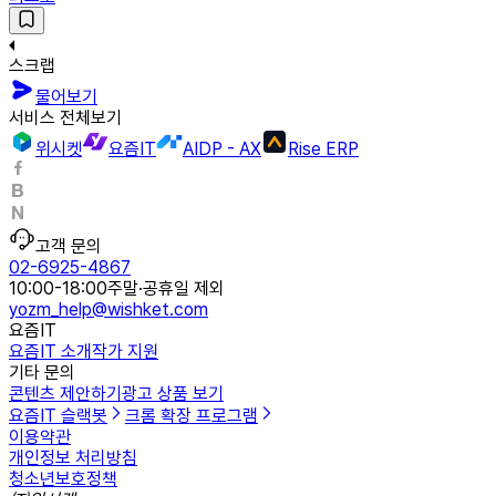
스크랩
물어보기
서비스 전체보기
위시켓
요즘IT
AIDP - AX
Rise ERP
고객 문의
02-6925-4867
10:00-18:00
주말·공휴일 제외
yozm_help@wishket.com
요즘IT
요즘IT 소개
작가 지원
기타 문의
콘텐츠 제안하기
광고 상품 보기
요즘IT 슬랙봇
크롬 확장 프로그램
이용약관
개인정보 처리방침
청소년보호정책