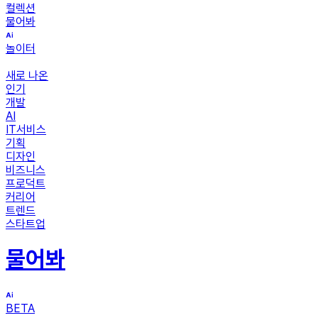
컬렉션
물어봐
놀이터
새로 나온
인기
개발
AI
IT서비스
기획
디자인
비즈니스
프로덕트
커리어
트렌드
스타트업
물어봐
BETA