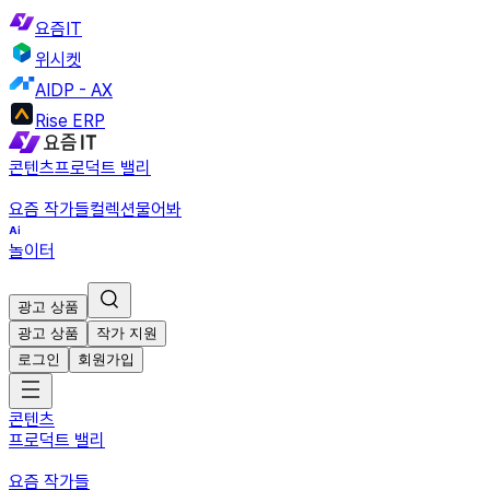
요즘IT
위시켓
AIDP - AX
Rise ERP
콘텐츠
프로덕트 밸리
요즘 작가들
컬렉션
물어봐
놀이터
광고 상품
광고 상품
작가 지원
로그인
회원가입
콘텐츠
프로덕트 밸리
요즘 작가들