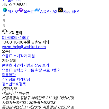
물어보기
서비스 전체보기
위시켓
요즘IT
AIDP - AX
Rise ERP
고객 문의
02-6925-4867
10:00-18:00
주말·공휴일 제외
yozm_help@wishket.com
요즘IT
요즘IT 소개
작가 지원
기타 문의
콘텐츠 제안하기
광고 상품 보기
요즘IT 슬랙봇
크롬 확장 프로그램
이용약관
개인정보 처리방침
청소년보호정책
㈜위시켓
대표이사 : 박우범
서울특별시 강남구 테헤란로 211 3층 ㈜위시켓
사업자등록번호 : 209-81-57303
통신판매업신고 : 제2018-서울강남-02337 호