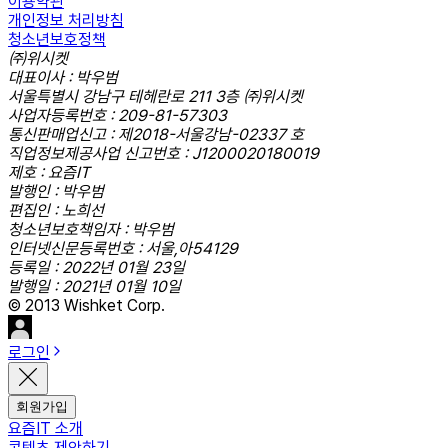
이용약관
개인정보 처리방침
청소년보호정책
㈜위시켓
대표이사 : 박우범
서울특별시 강남구 테헤란로 211 3층 ㈜위시켓
사업자등록번호 : 209-81-57303
통신판매업신고 : 제2018-서울강남-02337 호
직업정보제공사업 신고번호 : J1200020180019
제호 : 요즘IT
발행인 : 박우범
편집인 : 노희선
청소년보호책임자 : 박우범
인터넷신문등록번호 : 서울,아54129
등록일 : 2022년 01월 23일
발행일 : 2021년 01월 10일
© 2013 Wishket Corp.
로그인
회원가입
요즘IT 소개
콘텐츠 제안하기