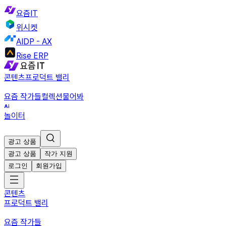
요즘IT
위시켓
AIDP - AX
Rise ERP
콘텐츠
프로덕트 밸리
요즘 작가들
컬렉션
물어봐
놀이터
광고 상품
광고 상품
작가 지원
로그인
회원가입
콘텐츠
프로덕트 밸리
요즘 작가들