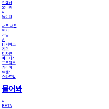
컬렉션
물어봐
놀이터
새로 나온
인기
개발
AI
IT서비스
기획
디자인
비즈니스
프로덕트
커리어
트렌드
스타트업
물어봐
BETA