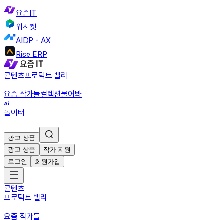
요즘IT
위시켓
AIDP - AX
Rise ERP
콘텐츠
프로덕트 밸리
요즘 작가들
컬렉션
물어봐
놀이터
광고 상품
광고 상품
작가 지원
로그인
회원가입
콘텐츠
프로덕트 밸리
요즘 작가들