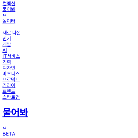
컬렉션
물어봐
놀이터
새로 나온
인기
개발
AI
IT서비스
기획
디자인
비즈니스
프로덕트
커리어
트렌드
스타트업
물어봐
BETA