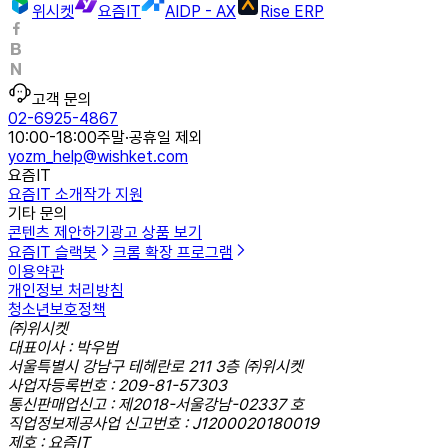
위시켓
요즘IT
AIDP - AX
Rise ERP
고객 문의
02-6925-4867
10:00-18:00
주말·공휴일 제외
yozm_help@wishket.com
요즘IT
요즘IT 소개
작가 지원
기타 문의
콘텐츠 제안하기
광고 상품 보기
요즘IT 슬랙봇
크롬 확장 프로그램
이용약관
개인정보 처리방침
청소년보호정책
㈜위시켓
대표이사 : 박우범
서울특별시 강남구 테헤란로 211 3층 ㈜위시켓
사업자등록번호 : 209-81-57303
통신판매업신고 : 제2018-서울강남-02337 호
직업정보제공사업 신고번호 : J1200020180019
제호 : 요즘IT