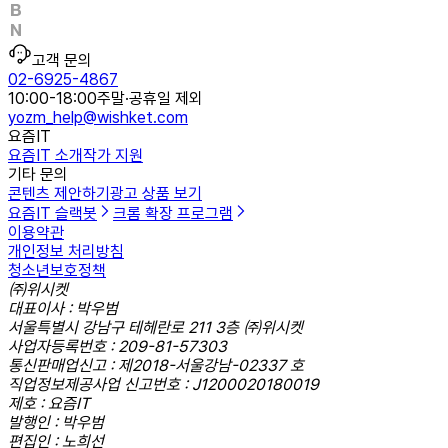
고객 문의
02-6925-4867
10:00-18:00
주말·공휴일 제외
yozm_help@wishket.com
요즘IT
요즘IT 소개
작가 지원
기타 문의
콘텐츠 제안하기
광고 상품 보기
요즘IT 슬랙봇
크롬 확장 프로그램
이용약관
개인정보 처리방침
청소년보호정책
㈜위시켓
대표이사 : 박우범
서울특별시 강남구 테헤란로 211 3층 ㈜위시켓
사업자등록번호 : 209-81-57303
통신판매업신고 : 제2018-서울강남-02337 호
직업정보제공사업 신고번호 : J1200020180019
제호 : 요즘IT
발행인 : 박우범
편집인 : 노희선