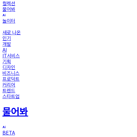
컬렉션
물어봐
놀이터
새로 나온
인기
개발
AI
IT서비스
기획
디자인
비즈니스
프로덕트
커리어
트렌드
스타트업
물어봐
BETA