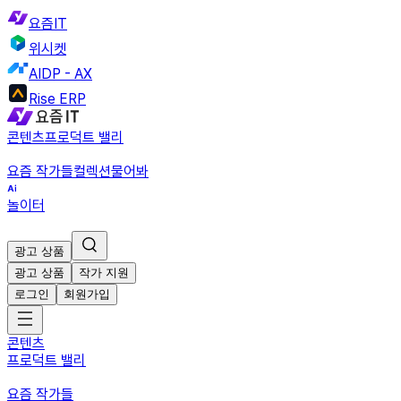
요즘IT
위시켓
AIDP - AX
Rise ERP
콘텐츠
프로덕트 밸리
요즘 작가들
컬렉션
물어봐
놀이터
광고 상품
광고 상품
작가 지원
로그인
회원가입
콘텐츠
프로덕트 밸리
요즘 작가들