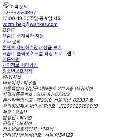
고객 문의
02-6925-4867
10:00-18:00
주말·공휴일 제외
yozm_help@wishket.com
요즘IT
요즘IT 소개
작가 지원
기타 문의
콘텐츠 제안하기
광고 상품 보기
요즘IT 슬랙봇
크롬 확장 프로그램
이용약관
개인정보 처리방침
청소년보호정책
㈜위시켓
대표이사 : 박우범
서울특별시 강남구 테헤란로 211 3층 ㈜위시켓
사업자등록번호 : 209-81-57303
통신판매업신고 : 제2018-서울강남-02337 호
직업정보제공사업 신고번호 : J1200020180019
제호 : 요즘IT
발행인 : 박우범
편집인 : 노희선
청소년보호책임자 : 박우범
인터넷신문등록번호 : 서울,아54129