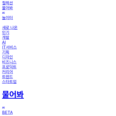
컬렉션
물어봐
놀이터
새로 나온
인기
개발
AI
IT서비스
기획
디자인
비즈니스
프로덕트
커리어
트렌드
스타트업
물어봐
BETA