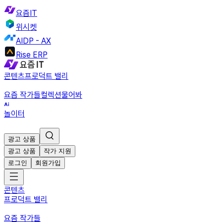
요즘IT
위시켓
AIDP - AX
Rise ERP
콘텐츠
프로덕트 밸리
요즘 작가들
컬렉션
물어봐
놀이터
광고 상품
광고 상품
작가 지원
로그인
회원가입
콘텐츠
프로덕트 밸리
요즘 작가들