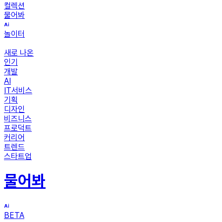
컬렉션
물어봐
놀이터
새로 나온
인기
개발
AI
IT서비스
기획
디자인
비즈니스
프로덕트
커리어
트렌드
스타트업
물어봐
BETA