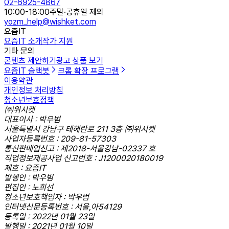
02-6925-4867
10:00-18:00
주말·공휴일 제외
yozm_help@wishket.com
요즘IT
요즘IT 소개
작가 지원
기타 문의
콘텐츠 제안하기
광고 상품 보기
요즘IT 슬랙봇
크롬 확장 프로그램
이용약관
개인정보 처리방침
청소년보호정책
㈜위시켓
대표이사 : 박우범
서울특별시 강남구 테헤란로 211 3층 ㈜위시켓
사업자등록번호 : 209-81-57303
통신판매업신고 : 제2018-서울강남-02337 호
직업정보제공사업 신고번호 : J1200020180019
제호 : 요즘IT
발행인 : 박우범
편집인 : 노희선
청소년보호책임자 : 박우범
인터넷신문등록번호 : 서울,아54129
등록일 : 2022년 01월 23일
발행일 : 2021년 01월 10일