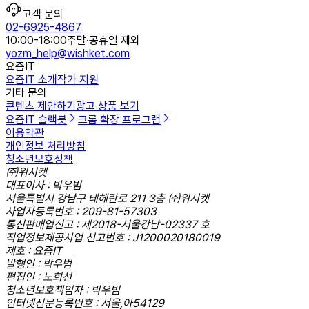
고객 문의
02-6925-4867
10:00-18:00
주말·공휴일 제외
yozm_help@wishket.com
요즘IT
요즘IT 소개
작가 지원
기타 문의
콘텐츠 제안하기
광고 상품 보기
요즘IT 슬랙봇
크롬 확장 프로그램
이용약관
개인정보 처리방침
청소년보호정책
㈜위시켓
대표이사 : 박우범
서울특별시 강남구 테헤란로 211 3층 ㈜위시켓
사업자등록번호 : 209-81-57303
통신판매업신고 : 제2018-서울강남-02337 호
직업정보제공사업 신고번호 : J1200020180019
제호 : 요즘IT
발행인 : 박우범
편집인 : 노희선
청소년보호책임자 : 박우범
인터넷신문등록번호 : 서울,아54129