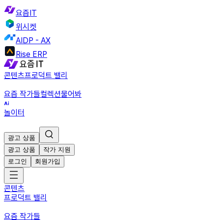
요즘IT
위시켓
AIDP - AX
Rise ERP
콘텐츠
프로덕트 밸리
요즘 작가들
컬렉션
물어봐
놀이터
광고 상품
광고 상품
작가 지원
로그인
회원가입
콘텐츠
프로덕트 밸리
요즘 작가들