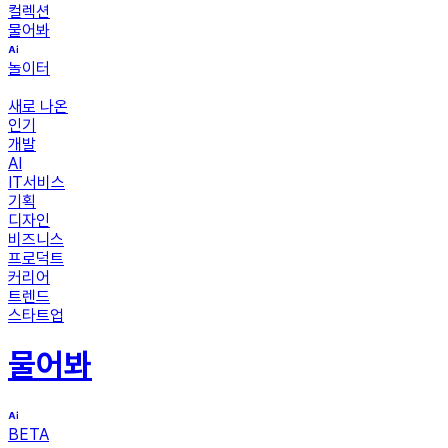
컬렉션
물어봐
놀이터
새로 나온
인기
개발
AI
IT서비스
기획
디자인
비즈니스
프로덕트
커리어
트렌드
스타트업
물어봐
BETA